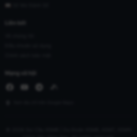
📖 Sổ Mơ Đánh Số
Liên kết
Về chúng tôi
Điều khoản sử dụng
Chính sách bảo mật
Mạng xã hội
Xem địa chỉ trên Google Maps
© 2026 Soi Cầu XSMB | Dự Đoán XSMB, XSMT, XSMN