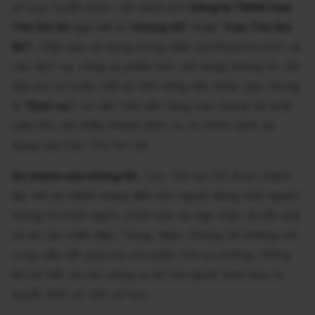
số trực tuyến được vận hành bởi
Công ty TNHH Cao
Thủ Soi Số
(gọi tắt là
"chúng tôi"
hoặc
"Cao Thủ Soi
Số"
). Việc bạn sử dụng trang web caothusoiso.com và
các dịch vụ, công cụ phân tích, nội dung thông tin, dữ
liệu lịch sử hoặc bất kỳ tính năng nào khác (gọi chung
là
"Dịch vụ"
) có sẵn trên nền tảng của chúng tôi phải
tuân thủ các Điều khoản dịch vụ và chính sách sử
dụng của Cao Thủ Soi Số.
Sứ mệnh của chúng tôi.
Cao Thủ Soi Số được thành
lập với sứ mệnh mang đến cho người dùng một nguồn
thông tin minh bạch, chính xác và cập nhật về kết quả
xổ số các miền Bắc, Trung, Nam. Chúng tôi không chỉ
cung cấp kết quả mà còn phân tích xu hướng, thống
kê chi tiết và các công cụ hỗ trợ người chơi đưa ra
quyết định có căn cứ hơn.