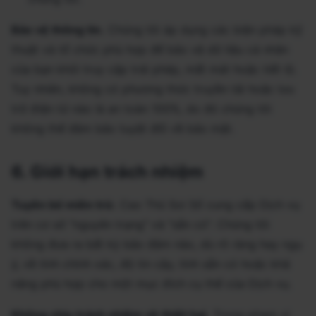
Bảo vệ thông tin.
Chúng tôi áp dụng các biện pháp kỹ
thuật và tổ chức phù hợp để bảo vệ dữ liệu cá nhân
của bạn khỏi truy cập trái phép, mất mát hoặc tiết lộ.
Tuy nhiên, không có phương thức truyền tải hoặc lưu
trữ điện tử nào là an toàn 100%, do đó chúng tôi
không thể đảm bảo tuyệt đối về bảo mật.
6. Giới hạn trách nhiệm
Tuyên bố miễn trừ.
Cao Thủ Soi Số cung cấp Dịch vụ
trên cơ sở "nguyên trạng" và "sẵn có". Chúng tôi
không đưa ra bất kỳ bảo đảm nào, dù rõ ràng hay ngụ
ý, về tính chính xác, độ tin cậy, tính sẵn có hoặc khả
năng phù hợp cho một mục đích cụ thể của Dịch vụ.
Không chịu trách nhiệm về thiệt hại.
Trong phạm vi