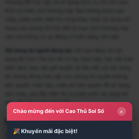
nhượng để truy cập và sử dụng Dịch vụ chỉ cho mục
đích cá nhân, phi thương mại. Bạn không được sao
chép, phân phối, hiển thị công khai, hoặc sử dụng nội
dung của chúng tôi cho bất kỳ mục đích thương mại
nào mà không có sự đồng ý trước bằng văn bản.
Nội dung do người dùng tạo.
Khi bạn đăng tải nội
dung lên Cao Thủ Soi Số (ví dụ: bình luận, bài viết trên
diễn đàn), bạn vẫn giữ quyền sở hữu đối với nội dung
đó nhưng đồng thời cấp cho chúng tôi quyền không
độc quyền, toàn cầu, miễn phí bản quyền để sử dụng,
sao chép, sửa đổi, hiển thị và phân phối nội dung đó
trên nền tảng của chúng tôi.
Chào mừng đến với Cao Thủ Soi Số
×
5. Chính sách bảo mật
🎉 Khuyến mãi đặc biệt!
Thu thập và sử dụng dữ liệu.
Chúng tôi thu thập và xử