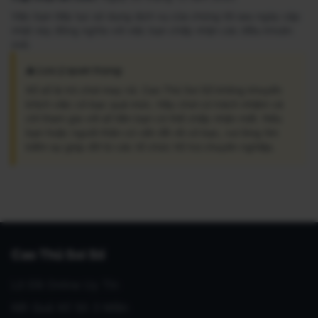
Việc bạn tiếp tục sử dụng dịch vụ của chúng tôi sau ngày cập
nhật này đồng nghĩa với việc bạn chấp nhận các điều khoản
mới.
⚠️ Lưu ý quan trọng:
Xổ số là trò chơi may rủi. Cao Thủ Soi Số không khuyến
khích việc cờ bạc quá mức. Hãy chơi có trách nhiệm và
chỉ tham gia với số tiền bạn có thể chấp nhận mất. Nếu
bạn hoặc người thân có vấn đề về cờ bạc, vui lòng tìm
kiếm sự giúp đỡ từ các tổ chức hỗ trợ chuyên nghiệp.
Cao Thủ Soi Số
Lô Đề Online Uy Tín
Kết Quả Xổ Sô 3 Miền