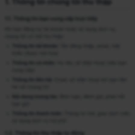
1. Thông tin chúng tôi thu thập
1.1. Thông tin bạn cung cấp trực tiếp
Khi bạn đăng ký tài khoản hoặc sử dụng dịch vụ,
chúng tôi có thể thu thập:
Thông tin tài khoản:
Tên đăng nhập, email, mật
khẩu (được mã hóa)
Thông tin cá nhân:
Họ tên, số điện thoại (nếu bạn
cung cấp)
Thông tin liên hệ:
Email, số điện thoại khi bạn liên
hệ với chúng tôi
Nội dung tương tác:
Bình luận, đánh giá, phản hồi
bạn gửi
Thông tin thanh toán:
Thông tin thẻ, giao dịch (nếu
sử dụng dịch vụ trả phí)
1.2. Thông tin thu thập tự động