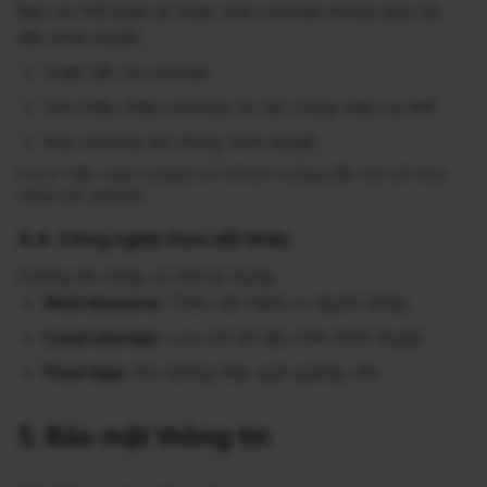
Bạn có thể quản lý hoặc xóa cookies thông qua cài
đặt trình duyệt:
Chặn tất cả cookies
Chỉ chấp nhận cookies từ các trang web cụ thể
Xóa cookies khi đóng trình duyệt
Lưu ý: Việc chặn cookies có thể ảnh hưởng đến một số chức
năng của website.
4.4. Công nghệ theo dõi khác
Chúng tôi cũng có thể sử dụng:
Web beacons:
Theo dõi hành vi người dùng
Local storage:
Lưu trữ dữ liệu trên trình duyệt
Pixel tags:
Đo lường hiệu quả quảng cáo
5. Bảo mật thông tin