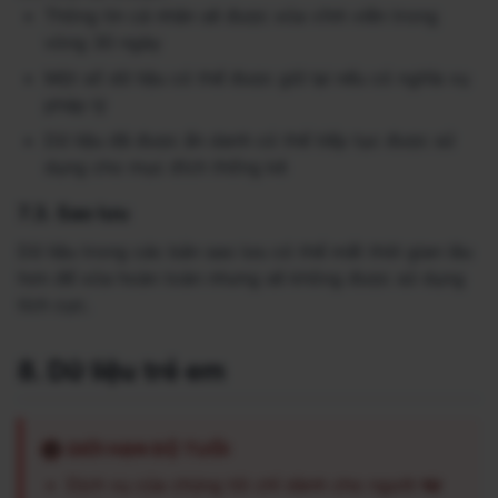
Thông tin cá nhân sẽ được xóa vĩnh viễn trong
vòng 30 ngày
Một số dữ liệu có thể được giữ lại nếu có nghĩa vụ
pháp lý
Dữ liệu đã được ẩn danh có thể tiếp tục được sử
dụng cho mục đích thống kê
7.3. Sao lưu
Dữ liệu trong các bản sao lưu có thể mất thời gian lâu
hơn để xóa hoàn toàn nhưng sẽ không được sử dụng
tích cực.
8. Dữ liệu trẻ em
🔞 GIỚI HẠN ĐỘ TUỔI:
Dịch vụ của chúng tôi chỉ dành cho người
từ