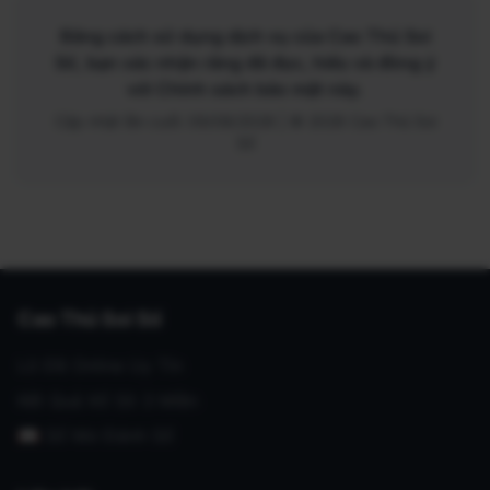
Bằng cách sử dụng dịch vụ của Cao Thủ Soi
Số, bạn xác nhận rằng đã đọc, hiểu và đồng ý
với Chính sách bảo mật này.
Cập nhật lần cuối: 09/08/2026 | © 2026 Cao Thủ Soi
Số
Cao Thủ Soi Số
Lô Đề Online Uy Tín
Kết Quả Xổ Sô 3 Miền
📖 Sổ Mơ Đánh Số