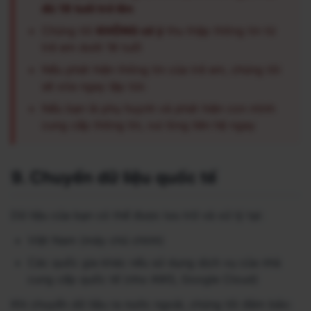
đủ 18 tuổi trở lên
Chúng tôi
KHÔNG cố ý
thu thập thông tin từ
trẻ em dưới 18 tuổi
Nếu phát hiện thông tin của trẻ em, chúng tôi
sẽ xóa ngay lập tức
Nếu bạn là phụ huynh và phát hiện con mình
cung cấp thông tin, vui lòng liên hệ ngay
9. Chuyển dữ liệu quốc tế
Dữ liệu của bạn có thể được lưu trữ và xử lý tại:
Việt Nam (máy chủ chính)
Các quốc gia khác nếu sử dụng dịch vụ của nhà
cung cấp quốc tế (như AWS, Google Cloud)
Khi chuyển dữ liệu ra nước ngoài, chúng tôi đảm bảo: