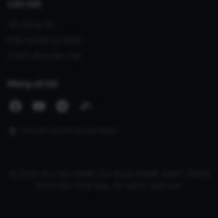
Liên kết
Về chúng tôi
Điều khoản sử dụng
Chính sách bảo mật
Mạng xã hội
Xem địa chỉ trên Google Maps
© 2026 Soi Cầu XSMB | Dự Đoán XSMB, XSMT, XSMN
Chính Xác Hôm Nay. All rights reserved.
|
ngdalab