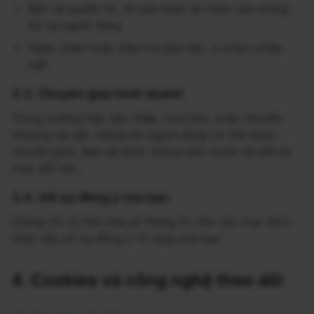
Bảo vệ quyền lợi, tài sản hoặc an toàn của chúng
tôi và người dùng
Ngăn chặn hoặc điều tra gian lận, vi phạm pháp
luật
3.3. Chuyển giao kinh doanh
Trong trường hợp sáp nhập, mua bán, hoặc chuyển
nhượng tài sản, thông tin người dùng có thể được
chuyển giao. Bạn sẽ được thông báo trước về bất kỳ
thay đổi nào.
3.4. Với sự đồng ý của bạn
Chúng tôi có thể chia sẻ thông tin cho các mục đích
khác nếu có sự đồng ý rõ ràng của bạn.
4. Cookies và công nghệ theo dõi