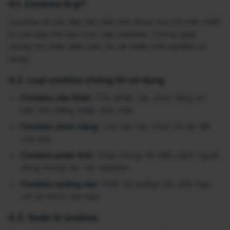
4.1. Cookies là gì?
Cookies là các tệp văn bản nhỏ được lưu trữ trên thiết
bị của bạn khi bạn truy cập website. Chúng giúp
chúng tôi nhận diện bạn và cải thiện trải nghiệm sử
dụng.
4.2. Loại cookies chúng tôi sử dụng
Cookies cần thiết:
Cho phép các chức năng cơ
bản như đăng nhập, bảo mật
Cookies chức năng:
Lưu các tùy chọn và cài đặt
của bạn
Cookies phân tích:
Giúp chúng tôi hiểu cách người
dùng tương tác với website
Cookies quảng cáo:
Hiển thị quảng cáo phù hợp
với sở thích của bạn
4.3. Quản lý cookies