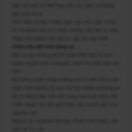
cấp thế giới có thể thay đổi cục diện chỉ bằng
một pha xử lý.
PSG hiện sở hữu nhiều ngôi sao như vậy, trong
khi Arsenal vẫn còn thiếu những cầu thủ có khả
năng định đoạt trận đấu ở cấp độ cao nhất.
Chiều sâu đội hình đáng nể
Một trong những yếu tố giúp PSG duy trì sức
mạnh xuyên suốt mùa giải chính là chiều sâu đội
hình.
Đội bóng nước Pháp không chỉ có đội hình xuất
phát chất lượng mà còn sở hữu nhiều phương án
dự bị đẳng cấp. Khi cần xoay tua hoặc thay đổi
chiến thuật, họ vẫn giữ được sức mạnh gần như
nguyên vẹn.
Ngược lại, Arsenal vẫn phụ thuộc khá nhiều vào
một số trụ cột.