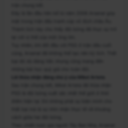
trận chung kết.
Đây là lần đầu tiên kể từ năm 2006 Arsenal góp
mặt trong trận đấu tranh cúp vô địch châu Âu.
Thành tích này cho thấy đội bóng đã thực sự trở
lại với vị thế của một ông lớn.
Tuy nhiên, khi đối đầu với PSG ở trận đấu cuối
cùng, Arsenal đã không thể tạo nên kỳ tích. Thất
bại đó dù đáng tiếc nhưng cũng mang đến
những bài học quý giá cho toàn đội.
Lời thừa nhận đáng chú ý của Mikel Arteta
Sau trận chung kết, Mikel Arteta đã thừa nhận
PSG là đội bóng xuất sắc nhất thế giới ở thời
điểm hiện tại. Đó không phải sự biện minh cho
thất bại mà là sự nhìn nhận thực tế về khoảng
cách giữa hai đội bóng.
Theo chiến lược gia người Tây Ban Nha, Arsenal