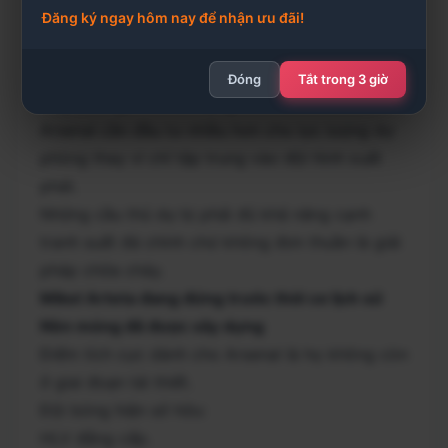
quyết định bởi những cầu thủ vào sân từ ghế dự
Đăng ký ngay hôm nay để nhận ưu đãi!
bị.
PSG thường xuyên tạo ra khác biệt nhờ các sự
Đóng
Tắt trong 3 giờ
thay đổi người chất lượng.
Arsenal cần đầu tư nhiều hơn cho lực lượng dự
phòng thay vì chỉ tập trung vào đội hình xuất
phát.
Những cầu thủ dự bị phải đủ khả năng cạnh
tranh suất đá chính chứ không đơn thuần là giải
pháp chữa cháy.
Mikel Arteta đang đứng trước thời cơ lịch sử
Nền móng đã được xây dựng
Điểm tích cực dành cho Arsenal là họ không còn
ở giai đoạn tái thiết.
Đội bóng hiện sở hữu:
HLV đẳng cấp.