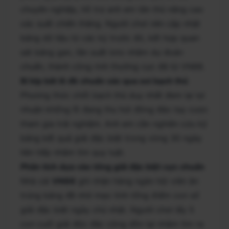
chuyên nghiệp, hỗ trợ anh em tân thủ nâng cao
xác suất chiến thắng. Người chơi nên cập nhật
bảng dữ liệu từ các kỳ trước đó, kết hợp quan
sát bảng gan, tần suất loto nhằm dự đoán
chuẩn, thành công rinh thưởng cực đã từ VN88.
Bí kíp bắt lô đề chuẩn xác qua soi bạch thủ
Phương thức chốt bạch thủ duy nhất đem lại lợi
nhuận khổng lồ đang thu hút đông đảo tay cược
tham gia trải nghiệm. Anh em cần nghiên cứu kỹ
bảng kết quả giải đặc biệt trong vòng 30 ngày
liên tiếp nhằm tìm quy luật.
Phân tích dựa vào tổng giải đặc biệt cực chuẩn
Nhà cái
VN88
ghi nhận hàng ngàn hội viên ăn
trúng bảng đề nhờ mẹo tính tổng điểm con số
giải đặc biệt ngày chủ nhật. Người chơi lấy 5
con cuối giải độc đắc cộng dồn lại nhằm tìm ra