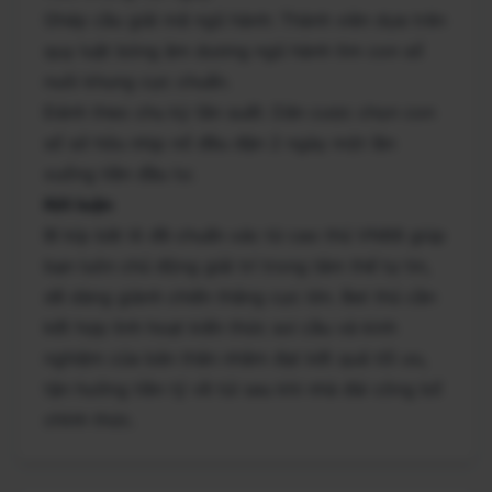
Ghép cầu giải mã ngũ hành: Thành viên dựa trên
quy luật bóng âm dương ngũ hành tìm con số
nuôi khung cực chuẩn.
Đánh theo chu kỳ tần suất: Dân cược chọn con
số sở hữu nhịp nổ đều đặn 2 ngày một lần
xuống tiền đầu tư.
Kết luận
Bí kíp bắt lô đề chuẩn xác từ cao thủ VN88 giúp
bạn luôn chủ động giải trí trong tâm thế tự tin,
dễ dàng giành chiến thắng cực lớn. Bet thủ cần
kết hợp linh hoạt kiến thức soi cầu và kinh
nghiệm của bản thân nhằm đạt kết quả tối ưu,
tận hưởng tiền tỷ về túi sau khi nhà đài công bố
chính thức.