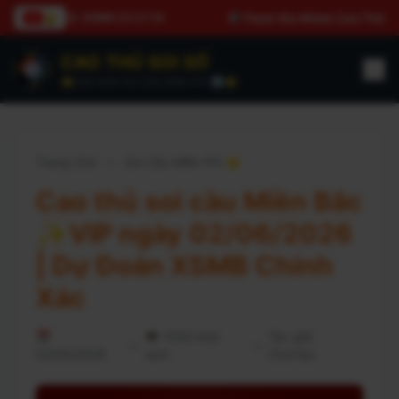
🔔
🎯 XSMN 22:21:10
📢 Tham Gia Nhóm Cao Thủ
CAO THỦ SOI SỐ
⭐Diễn Đàn Soi Cầu Miễn Phí 🆓⭐
Trang Chủ
»
Soi Cầu Miễn Phí 🌟
Cao thủ soi cầu Miền Bắc
✨VIP ngày 02/06/2026
| Dự Đoán XSMB Chính
Xác
📅
👁 1543 lượt
Tác giả:
•
•
02/06/2026
xem
ChuTieu