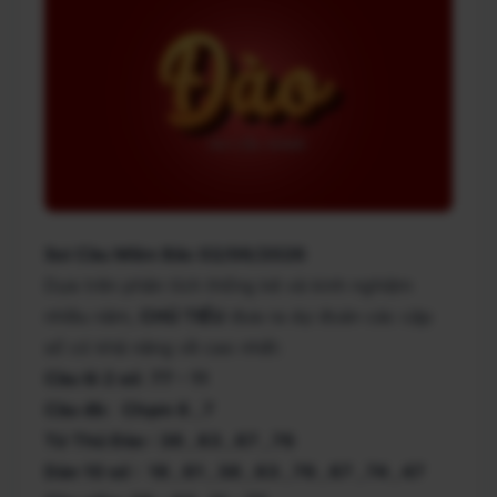
Soi Cầu Miền Bắc 02/06/2026
Dựa trên phân tích thống kê và kinh nghiệm
nhiều năm,
CHÚ TIỂU
đưa ra dự đoán các cặp
số có khả năng về cao nhất:
Cầu lô 2 số:
77 - 11
Cầu đề:
Chạm 6 , 7
Tứ Thủ Đào : 36 , 63 , 67 , 76
Dàn 10 số : 16 , 61 , 36 , 63 , 76 , 67 , 74 , 47