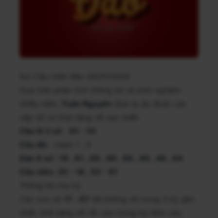
Soi Cầu miền Bắc 04/01/2026
Dựa trên phân tích thống kê và kinh nghiệm
nhiều năm,
Tuấn Nguyễn
đưa ra dự đoán các
cặp số có khả năng về cao nhất:
Cầu lô 2 số:
35 - 53
Cầu đề:
chạm 1 , 8
Dàn 8 số : 18 , 81 , 68 , 86 , 69 , 96 , 46 , 64
Cầu xiên:
35 - 18 , 53 - 81
Thống kê chu kỳ
Các con số
17
,
67
đã không về trong 3 kỳ gần
nhất, khả năng nổ rất cao trong kỳ hôm nay.