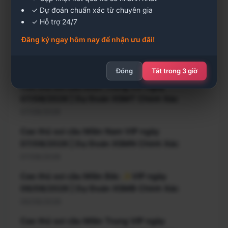
✓ Dự đoán chuẩn xác từ chuyên gia
Bài viết liên quan
✓ Hỗ trợ 24/7
Đăng ký ngay hôm nay để nhận ưu đãi!
Cao thủ soi cầu Miền Bắc ✨VIP ngày
07/08/2026 | Dự Đoán XSMB Chính Xác
07/08/2026
Đóng
Tắt trong 3 giờ
Cao thủ soi cầu Miền Trung VIP ngày
07/08/2026 | Dự Đoán XSMT Chính Xác
07/08/2026
Cao thủ soi cầu Miền Nam VIP ngày
07/08/2026 | Dự Đoán XSMN Chính Xác
07/08/2026
Cao thủ soi cầu Miền Bắc ✨VIP ngày
06/08/2026 | Dự Đoán XSMB Chính Xác
06/08/2026
Cao thủ soi cầu Miền Trung VIP ngày