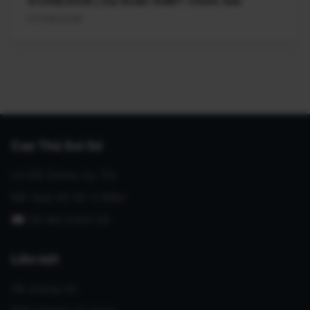
07/08/2026 | Dự Đoán XSMT Chính Xác
07/08/2026
Cao Thủ Soi Số
Lô Đề Online Uy Tín
Kết Quả Xổ Sô 3 Miền
📖 Sổ Mơ Đánh Số
Liên kết
Về chúng tôi