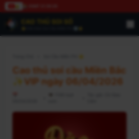
🔔
🎰 XSMT 21:35:29
🎰 Xem Trực Tiếp Xổ Số
CAO THỦ SOI SỐ
⭐Diễn Đàn Soi Cầu Miễn Phí 🆓⭐
Trang Chủ
»
Soi Cầu Miễn Phí 🌟
Cao thủ soi cầu Miền Bắc
✨VIP ngày 06/04/2026
📅
👁 1196 lượt
Tác giả: Cô Gíao
•
•
06/04/2026
xem
Cẩm