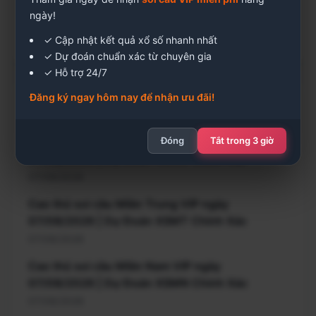
Chưa có bình luận nào. Hãy là người đầu tiên!
ngày!
✓ Cập nhật kết quả xổ số nhanh nhất
✓ Dự đoán chuẩn xác từ chuyên gia
✓ Hỗ trợ 24/7
Đăng ký ngay hôm nay để nhận ưu đãi!
Bài viết liên quan
Đóng
Tắt trong 3 giờ
Cao thủ soi cầu Miền Bắc ✨VIP ngày
07/08/2026 | Dự Đoán XSMB Chính Xác
07/08/2026
Cao thủ soi cầu Miền Trung VIP ngày
07/08/2026 | Dự Đoán XSMT Chính Xác
07/08/2026
Cao thủ soi cầu Miền Nam VIP ngày
07/08/2026 | Dự Đoán XSMN Chính Xác
07/08/2026