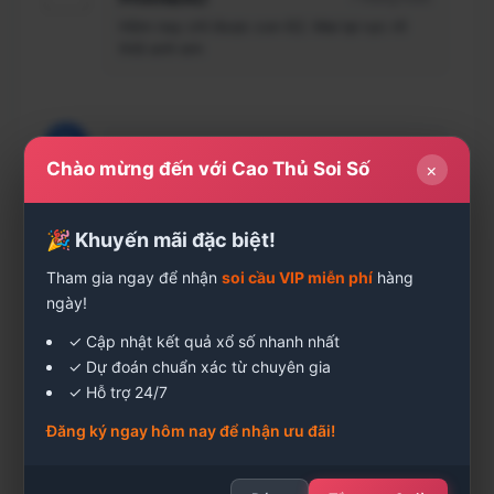
Hôm nay chỉ được con 62. Mai lại rực rỡ
thôi anh em
T
Thôi Lâm
7 tháng trước
Chào mừng đến với Cao Thủ Soi Số
×
hay quá ad
🎉 Khuyến mãi đặc biệt!
C
Tham gia ngay để nhận
soi cầu VIP miễn phí
hàng
cô hòa
7 tháng trước
ngày!
hay quá ad. Chuẩn quá ad cô cám ơn
✓ Cập nhật kết quả xổ số nhanh nhất
✓ Dự đoán chuẩn xác từ chuyên gia
✓ Hỗ trợ 24/7
C
chú tâm
7 tháng trước
Đăng ký ngay hôm nay để nhận ưu đãi!
Hoàn hảo