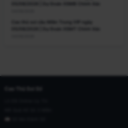
05/08/2026 | Dự Đoán XSMB Chính Xác
04/08/2026
Cao thủ soi cầu Miền Trung VIP ngày
05/08/2026 | Dự Đoán XSMT Chính Xác
04/08/2026
Cao Thủ Soi Số
Lô Đề Online Uy Tín
Kết Quả Xổ Sô 3 Miền
📖 Sổ Mơ Đánh Số