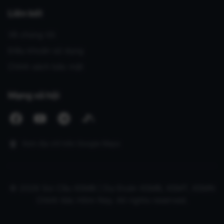
Liên kết
Về chúng tôi
Điều khoản sử dụng
Chính sách bảo mật
Mạng xã hội
Xem địa chỉ trên Google Maps
© 2026 Soi Cầu XSMB | Dự Đoán XSMB, XSMT, XSMN
Chính Xác Hôm Nay. All rights reserved.
|