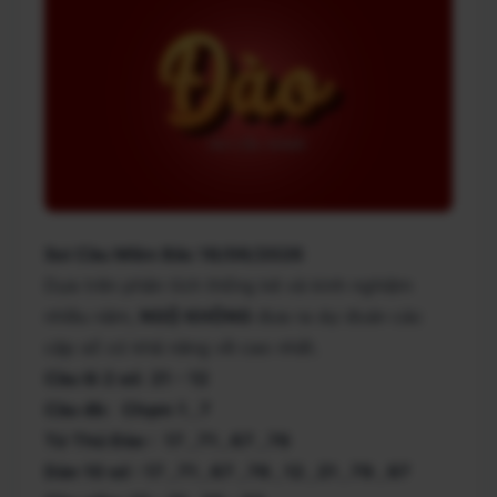
Soi Cầu Miền Bắc 18/06/2026
Dựa trên phân tích thống kê và kinh nghiệm
nhiều năm,
NGỘ KHÔNG
đưa ra dự đoán các
cặp số có khả năng về cao nhất.
Cầu lô 2 số:
21 - 12
Cầu đề:
Chạm 1 , 7
Tứ Thủ Đào : 17 , 71 , 67 , 76
Dàn 10 số : 17 , 71 , 67 , 76 , 12 , 21 , 79 , 97