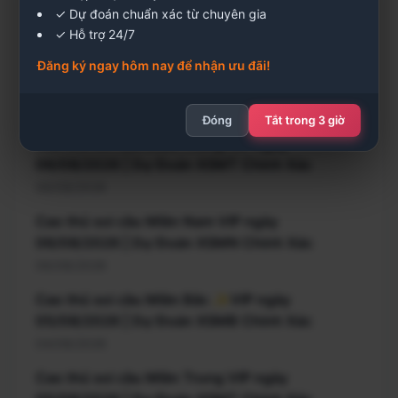
✓ Dự đoán chuẩn xác từ chuyên gia
Bài viết liên quan
✓ Hỗ trợ 24/7
Cao thủ soi cầu Miền Bắc ✨VIP ngày
Đăng ký ngay hôm nay để nhận ưu đãi!
06/08/2026 | Dự Đoán XSMB Chính Xác
06/08/2026
Đóng
Tắt trong 3 giờ
Cao thủ soi cầu Miền Trung VIP ngày
06/08/2026 | Dự Đoán XSMT Chính Xác
06/08/2026
Cao thủ soi cầu Miền Nam VIP ngày
06/08/2026 | Dự Đoán XSMN Chính Xác
06/08/2026
Cao thủ soi cầu Miền Bắc ✨VIP ngày
05/08/2026 | Dự Đoán XSMB Chính Xác
04/08/2026
Cao thủ soi cầu Miền Trung VIP ngày