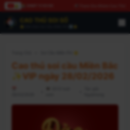
🔔
🎰 XSMT 11:53:50
🎰 Xem Trực Tiếp Xổ Số
CAO THỦ SOI SỐ
⭐Diễn Đàn Soi Cầu Miễn Phí 🆓⭐
Trang Chủ
»
Soi Cầu Miễn Phí 🌟
Cao thủ soi cầu Miền Bắc
✨VIP ngày 28/02/2026
📅
👁 3510 lượt
Tác giả:
•
•
28/02/2026
xem
Ngokhong