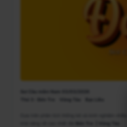
Soi Cầu miền Nam 03/03/2026
Thứ 3 : Bến Tre Vũng Tàu Bạc Liêu
Dựa trên phân tích thống kê và kinh nghiệm nhiề
khả năng về cao nhất đài
Bến Tre | Vũng Tàu