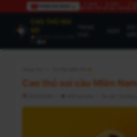
🎯 XSMN
🎰 XSMT
🏆 X
🔔
THAM GIA NGAY
18:02:58
19:02:58
20:0
CAO THỦ SOI
TRANG
SOI
SỐ
KQXS
CHỦ
MIỄ
⭐Diễn Đàn Soi Cầu Miễn
Phí 🆓⭐
Trang Chủ
»
Soi Cầu Miễn Phí 🌟
Cao thủ soi cầu Miền Na
📅 03/03/2026
•
👁 496 lượt xem
•
Tác giả: TuanNg