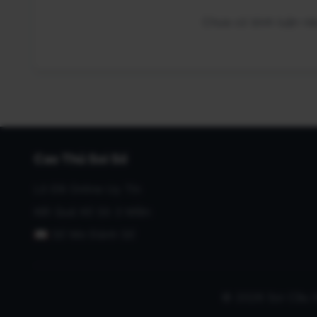
Chưa có bình luận nào
Cao Thủ Soi Số
Lô Đề Online Uy Tín
Kết Quả Xổ Sô 3 Miền
📖 Sổ Mơ Đánh Số
© 2026 Soi Cầu X