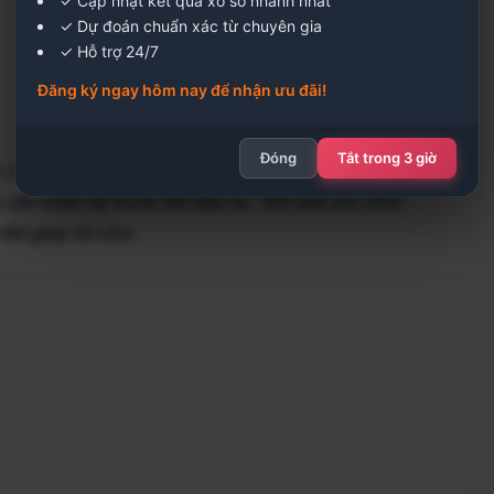
✓ Cập nhật kết quả xổ số nhanh nhất
✓ Dự đoán chuẩn xác từ chuyên gia
✓ Hỗ trợ 24/7
Đăng ký ngay hôm nay để nhận ưu đãi!
Đóng
Tắt trong 3 giờ
ất, khả năng nổ rất cao trong kỳ hôm nay.
 cân nhắc kỹ trước khi đầu tư. Khi anh em chơi
đài giúp tôi nhé.