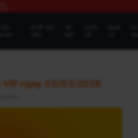
SMB
2:58
 CẦU
BÍ KÍP SOI
SỐ
NUÔI
NUÔI
CÁ
N PHÍ
CẦU
MƠ
ĐỀ
LÔ
ON
m VIP ngày 03/03/2026
uyen8683