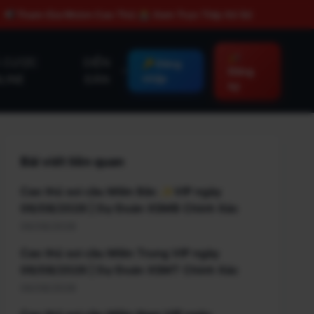
📢 Tham Gia Nhóm Cao Thủ
🎰 Xem Trực Tiếp Xổ Số
🎉
 CƯỢC
DIỄN
🔑 Đăng
Đăng
LINE
ĐÀN
nhập
ký
Bài viết liên quan
Cao thủ soi cầu Miền Bắc ✨VIP ngày
06/08/2026 | Dự Đoán XSMB Chính Xác
06/08/2026
Cao thủ soi cầu Miền Trung VIP ngày
06/08/2026 | Dự Đoán XSMT Chính Xác
06/08/2026