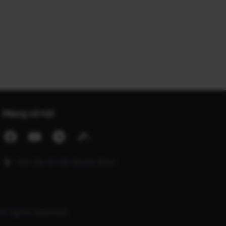
Mạng xã hội
Xem địa chỉ trên Google Maps
 rights reserved.