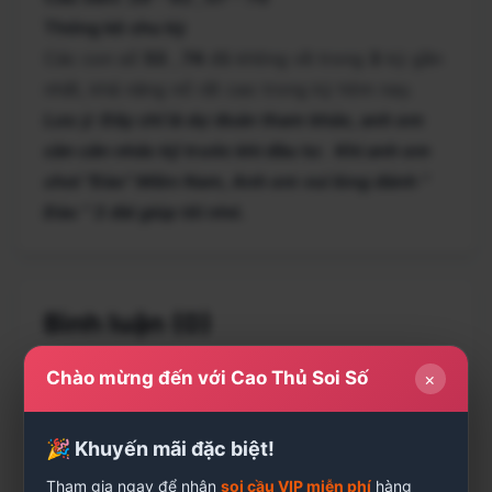
Thống kê chu kỳ
Các con số
53
,
74
đã không về trong
3
kỳ gần
nhất, khả năng nổ rất cao trong kỳ hôm nay.
Lưu ý: Đây chỉ là dự đoán tham khảo, anh em
cần cân nhắc kỹ trước khi đầu tư. Khi anh em
chơi "Đào" Miền Nam, Anh em vui lòng đánh "
Đào " 3 đài giúp tôi nhé.
Bình luận (0)
Chào mừng đến với Cao Thủ Soi Số
×
Vui lòng
đăng nhập
để bình luận.
🎉 Khuyến mãi đặc biệt!
Tham gia ngay để nhận
soi cầu VIP miễn phí
hàng