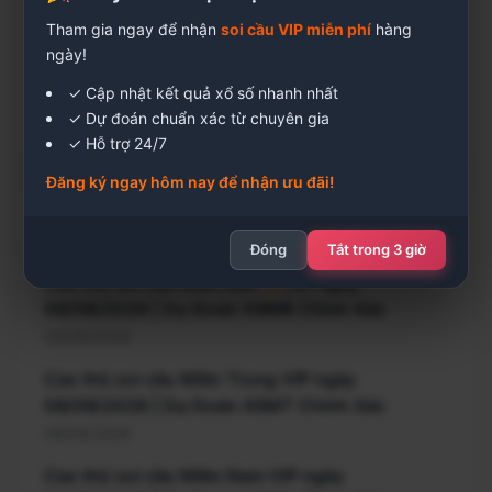
Tham gia ngay để nhận
soi cầu VIP miễn phí
hàng
ngày!
Chưa có bình luận nào. Hãy là người đầu tiên!
✓ Cập nhật kết quả xổ số nhanh nhất
✓ Dự đoán chuẩn xác từ chuyên gia
✓ Hỗ trợ 24/7
Đăng ký ngay hôm nay để nhận ưu đãi!
Bài viết liên quan
Đóng
Tắt trong 3 giờ
Cao thủ soi cầu Miền Bắc ✨VIP ngày
08/08/2026 | Dự Đoán XSMB Chính Xác
08/08/2026
Cao thủ soi cầu Miền Trung VIP ngày
08/08/2026 | Dự Đoán XSMT Chính Xác
08/08/2026
Cao thủ soi cầu Miền Nam VIP ngày