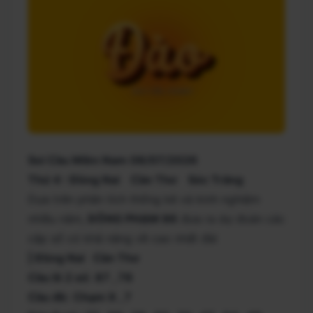
Soi Cầu Miền Nam 08/07/2026
Thứ 4 : Đồng Nai Cần Thơ Sóc Trăng
Dựa trên phân tích thống kê và kinh nghiệm
nhiều năm,
ĐÔNG PHẠM 86
đưa ra dự đoán các
cặp số có khả năng về cao nhất đài
| Đồng Nai Cần Thơ
Cầu lô 2 số:
87 , 78
Cầu đề:
Chạm 9 , 7