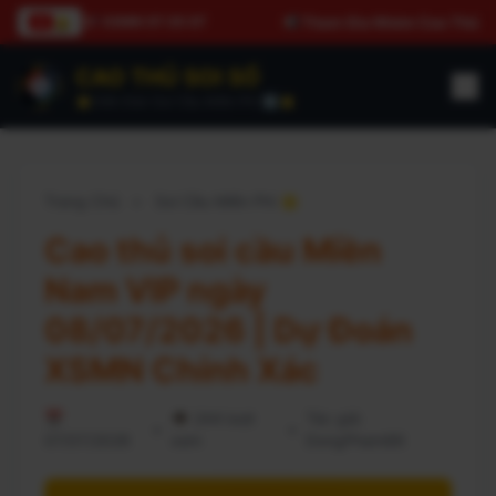
🔔
🎯 XSMN 07:35:06
📢 Tham Gia Nhóm Cao Thủ
CAO THỦ SOI SỐ
⭐Diễn Đàn Soi Cầu Miễn Phí 🆓⭐
Trang Chủ
»
Soi Cầu Miễn Phí 🌟
Cao thủ soi cầu Miền
Nam VIP ngày
08/07/2026 | Dự Đoán
XSMN Chính Xác
📅
👁 244 lượt
Tác giả:
•
•
07/07/2026
xem
DongPham86