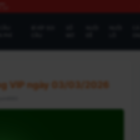
SMB
7:36
 CẦU
BÍ KÍP SOI
SỐ
NUÔI
NUÔI
CÁ
N PHÍ
CẦU
MƠ
ĐỀ
LÔ
ON
ung VIP ngày 03/03/2026
uyen8683