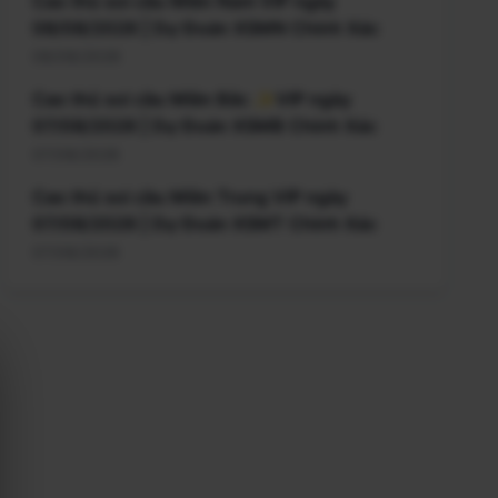
Cao thủ soi cầu Miền Nam VIP ngày
08/08/2026 | Dự Đoán XSMN Chính Xác
08/08/2026
Cao thủ soi cầu Miền Bắc ✨VIP ngày
07/08/2026 | Dự Đoán XSMB Chính Xác
07/08/2026
Cao thủ soi cầu Miền Trung VIP ngày
07/08/2026 | Dự Đoán XSMT Chính Xác
07/08/2026