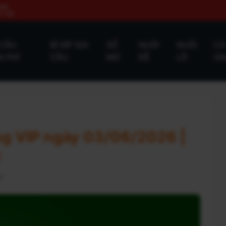
SMB
3:15
 CẦU
BÍ KÍP SOI
SỐ
NUÔI
NUÔI
CÁ
N PHÍ
CẦU
MƠ
ĐỀ
LÔ
ON
ng VIP ngày 03/06/2026 |
c
O