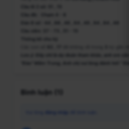
Cầu lô 2 số: 51 , 15
Cầu đề:
Chạm 4 - 8
Dàn 8 số : 44 , 88 , 46 , 64 , 49 , 94 , 84 , 48
Cầu xiên: 37 - 73 , 51 - 15
Thống kê chu kỳ
Các con số
82 , 17
đã không về trong
3
kỳ gần nh
Lưu ý: Đây chỉ là dự đoán tham khảo, anh em cần
"Đào" Miền Trung, Anh chị vui lòng đánh hết " Đào
Bình luận (1)
Vui lòng
đăng nhập
để bình luận.