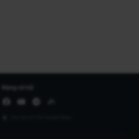
Mạng xã hội
Xem địa chỉ trên Google Maps