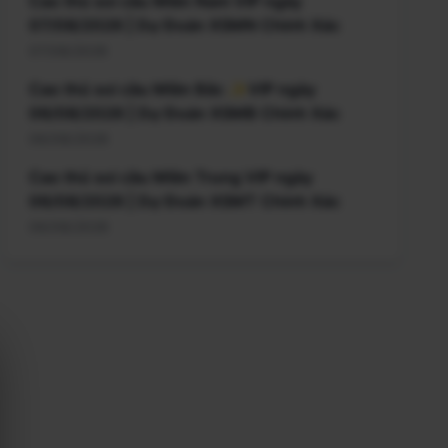
Cao thủ soi cầu Miền Nam VIP ngày
07/08/2026 | Dự Đoán XSMN Chính Xác
07/08/2026
Cao thủ soi cầu Miền Bắc ✨VIP ngày
06/08/2026 | Dự Đoán XSMB Chính Xác
06/08/2026
Cao thủ soi cầu Miền Trung VIP ngày
06/08/2026 | Dự Đoán XSMT Chính Xác
06/08/2026