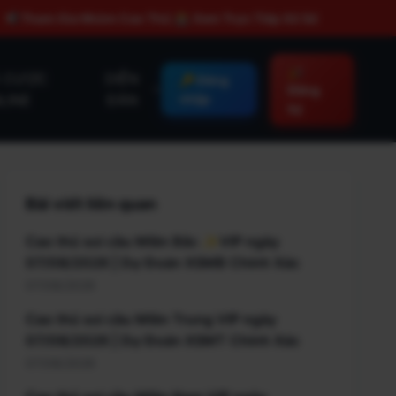
📢 Tham Gia Nhóm Cao Thủ
🎰 Xem Trực Tiếp Xổ Số
🎉
 CƯỢC
DIỄN
🔑 Đăng
Đăng
LINE
ĐÀN
nhập
ký
Bài viết liên quan
Cao thủ soi cầu Miền Bắc ✨VIP ngày
07/08/2026 | Dự Đoán XSMB Chính Xác
07/08/2026
Cao thủ soi cầu Miền Trung VIP ngày
07/08/2026 | Dự Đoán XSMT Chính Xác
07/08/2026