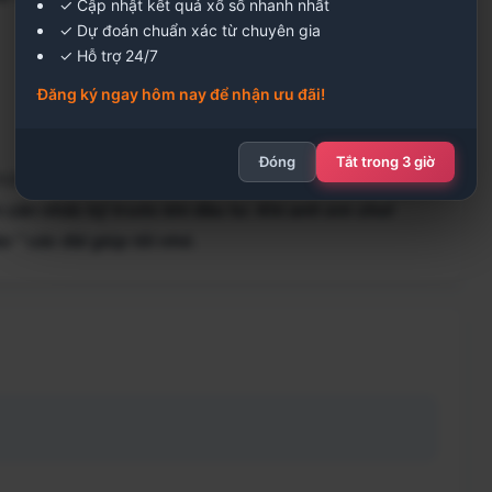
✓ Cập nhật kết quả xổ số nhanh nhất
✓ Dự đoán chuẩn xác từ chuyên gia
✓ Hỗ trợ 24/7
Đăng ký ngay hôm nay để nhận ưu đãi!
Đóng
Tắt trong 3 giờ
hất, khả năng nổ rất cao trong kỳ hôm nay.
 cân nhắc kỹ trước khi đầu tư. Khi anh em chơi
 " các đài giúp tôi nhé.