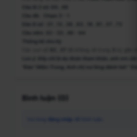
Cầu lô 2 số: 64 , 46
Cầu đề:
Chạm 3 - 1
Dàn 8 số : 31 , 13 , 36 , 63 , 18 , 81 , 37 , 73
Cầu xiên: 32 - 23 , 46 - 64
Thống kê chu kỳ
Các con số
82 , 37
đã không về trong
3
kỳ gần n
Lưu ý: Đây chỉ là dự đoán tham khảo, anh em cần
"Đào" Miền Trung, Anh chị vui lòng đánh hết " Đào
Bình luận (0)
Vui lòng
đăng nhập
để bình luận.