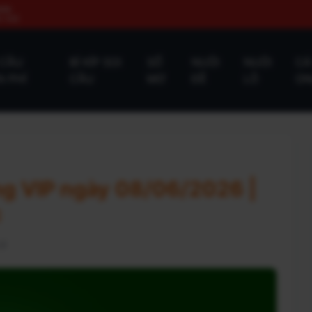
SMB
3:51
 CẦU
BÍ KÍP SOI
SỐ
NUÔI
NUÔI
CÁ
N PHÍ
CẦU
MƠ
ĐỀ
LÔ
ON
ng VIP ngày 08/06/2026 |
c
Lô