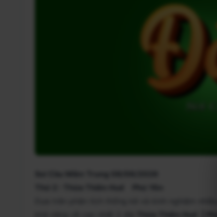
Soi Cầu Miền Trung 08/06/2026
Thứ 2 : Thừa Thiên Huế Phú Yên
Dựa trên phân tích thống kê và kinh nghiệm nhiề
khả năng về cao nhất 2 đài
Thừa Thiên Huế | P