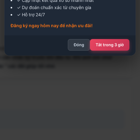
✓ Cập nhật kết quả xổ số nhanh nhất
✓ Dự đoán chuẩn xác từ chuyên gia
✓ Hỗ trợ 24/7
Đăng ký ngay hôm nay để nhận ưu đãi!
Đóng
Tắt trong 3 giờ
hất, khả năng nổ rất cao trong kỳ hôm nay.
 cân nhắc kỹ trước khi đầu tư. Khi anh em chơi
 " các đài giúp tôi nhé.