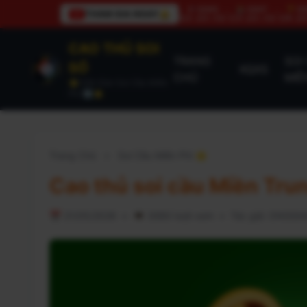
🎯 XSMN
🎰 XSMT
🏆 X
🔔
THAM GIA NGAY
12:23:31
13:23:31
14:2
CAO THỦ SOI
TRANG
SOI
SỐ
KQXS
CHỦ
MIỄ
⭐Diễn Đàn Soi Cầu Miễn
Phí 🆓⭐
Trang Chủ
»
Soi Cầu Miễn Phí 🌟
Cao thủ soi cầu Miền Tr
📅 21/05/2026
•
👁 3980 lượt xem
•
Tác giả: ONGGI