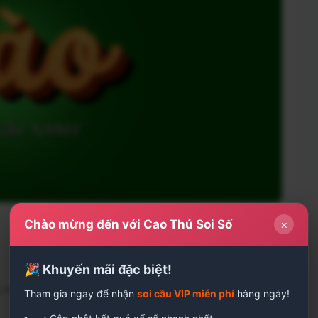
Chào mừng đến với Cao Thủ Soi Số
×
🎉 Khuyến mãi đặc biệt!
u năm,
Ông Giáo 68
đưa ra dự đoán các cặp số có
Tham gia ngay để nhận
soi cầu VIP miễn phí
hàng ngày!