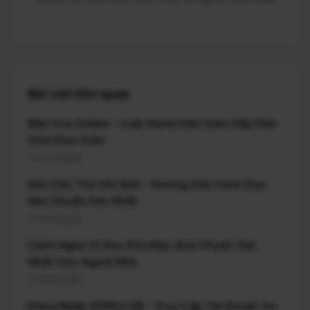
Bài viết liên quan
Bầu Cua Online - Luật Game Dân Gian Hấp Dẫn
Chơi Đơn Giản
17/07/2026
Kèo Cầu Thủ Ghi Bàn - Hướng Dẫn Cách Đọc
Kèo Chuẩn Xác Nhất
17/07/2026
Cách Nghe Vị Xóc Đĩa Hiệu Quả Chuẩn Xác
Nhất Cho Người Mới
17/07/2026
Đăng Nhập SONCLUB - Truy Cập Tài Khoản An