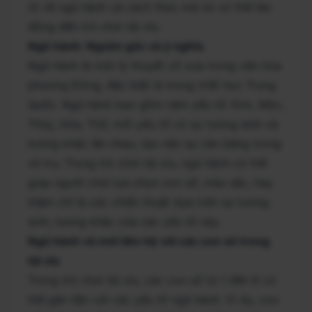
rõ về ngũ hành và cách thức mà nó có thể tác
động đến trò chơi tài xỉu.
Ngũ hành: Nguồn gốc và ý nghĩa
Ngũ hành là một lý thuyết cổ xưa trong văn hóa
phương Đông, đặc biệt là trong triết học Trung
Quốc. Ngũ hành bao gồm năm yếu tố: Kim, Mộc,
Thủy, Hỏa, Thổ, mỗi yếu tố có sự tương sinh và
tương khắc lẫn nhau, tạo nên sự cân bằng trong
vũ trụ. Trong trò chơi tài xỉu, ngũ hành có thể
giúp người chơi lựa chọn con số, màu sắc, hay
thậm chí là các chiến thuật dựa trên sự tương
sinh, tương khắc của các yếu tố này.
Ngũ hành và mối liên hệ với các con số trong
tài xỉu
Trong trò chơi tài xỉu, các con số từ 1 đến 6 có
thể gắn liền với các yếu tố ngũ hành. Ví dụ, con