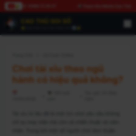
🔔
🎯 XSMN 15:36:36
📢 Tham Gia Nhóm Cao Thủ
CAO THỦ SOI SỐ
⭐Diễn Đàn Soi Cầu Miễn Phí 🆓⭐
Trang Chủ
»
Cá Cược Online
Chơi tài xỉu theo ngũ
hành có hiệu quả không?
📅
👁 166 lượt
Tác giả: Cô Gíao
•
•
14/05/2026
xem
Cẩm
Tài xỉu từ lâu đã là một trò chơi yêu cầu không
chỉ sự may mắn mà còn cả chiến thuật và cảm
nhận. Trong khi một số người chơi đơn thuần