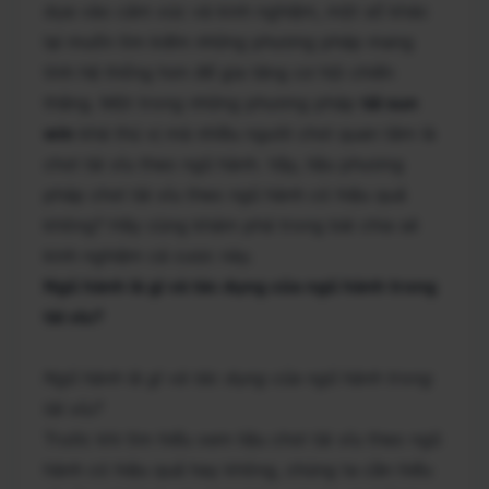
dựa vào cảm xúc và kinh nghiệm, một số khác
lại muốn tìm kiếm những phương pháp mang
tính hệ thống hơn để gia tăng cơ hội chiến
thắng. Một trong những phương pháp
tải sun
win
khá thú vị mà nhiều người chơi quan tâm là
chơi tài xỉu theo ngũ hành. Vậy, liệu phương
pháp chơi tài xỉu theo ngũ hành có hiệu quả
không? Hãy cùng khám phá trong bài chia sẻ
kinh nghiệm cá cược này.
Ngũ hành là gì và tác dụng của ngũ hành trong
tài xỉu?
Ngũ hành là gì và tác dụng của ngũ hành trong
tài xỉu?
Trước khi tìm hiểu xem liệu chơi tài xỉu theo ngũ
hành có hiệu quả hay không, chúng ta cần hiểu