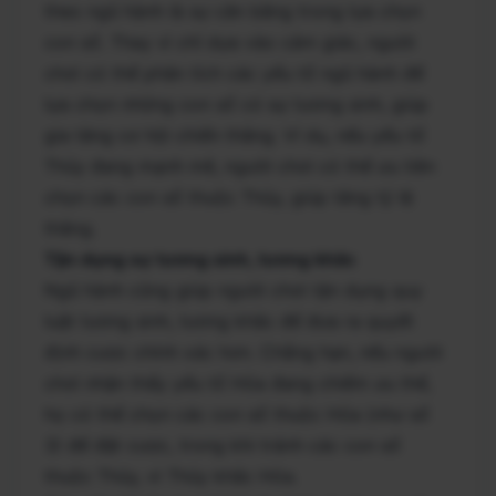
theo ngũ hành là sự cân bằng trong lựa chọn
con số. Thay vì chỉ dựa vào cảm giác, người
chơi có thể phân tích các yếu tố ngũ hành để
lựa chọn những con số có sự tương sinh, giúp
gia tăng cơ hội chiến thắng. Ví dụ, nếu yếu tố
Thủy đang mạnh mẽ, người chơi có thể ưu tiên
chọn các con số thuộc Thủy, giúp tăng tỷ lệ
thắng.
Tận dụng sự tương sinh, tương khắc
Ngũ hành cũng giúp người chơi tận dụng quy
luật tương sinh, tương khắc để đưa ra quyết
định cược chính xác hơn. Chẳng hạn, nếu người
chơi nhận thấy yếu tố Hỏa đang chiếm ưu thế,
họ có thể chọn các con số thuộc Hỏa (như số
3) để đặt cược, trong khi tránh các con số
thuộc Thủy, vì Thủy khắc Hỏa.