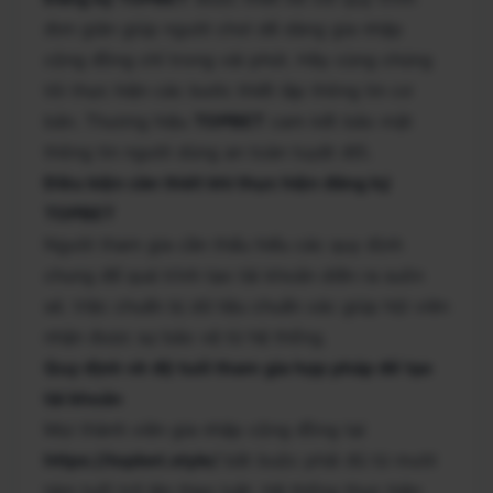
đơn giản giúp người chơi dễ dàng gia nhập
cộng đồng chỉ trong vài phút. Hãy cùng chúng
tôi thực hiện các bước thiết lập thông tin cơ
bản. Thương hiệu
TOPBET
cam kết bảo mật
thông tin người dùng an toàn tuyệt đối.
Điều kiện cần thiết khi thực hiện đăng ký
TOPBET
Người tham gia cần thấu hiểu các quy định
chung để quá trình tạo tài khoản diễn ra suôn
sẻ. Việc chuẩn bị dữ liệu chuẩn xác giúp hội viên
nhận được sự bảo vệ từ hệ thống.
Quy định về độ tuổi tham gia hợp pháp để tạo
tài khoản
Mọi thành viên gia nhập cộng đồng tại
https://topbet.style/
bắt buộc phải đủ từ mười
tám tuổi trở lên theo luật. Hệ thống thực hiện