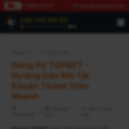
🔔
🎯 XSMN 22:05:26
📢 Tham Gia Nhóm Cao Thủ
CAO THỦ SOI SỐ
⭐Diễn Đàn Soi Cầu Miễn Phí 🆓⭐
Trang Chủ
»
Cá Cược Online
Đăng Ký TOPBET -
Hướng Dẫn Mở Tài
Khoản Thành Viên
Nhanh
📅
👁 1799 lượt
Tác giả: Cô Gíao
•
•
24/05/2026
xem
Cẩm
Đăng ký TOPBET
được thiết kế với quy trình