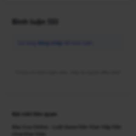
Bình luận (0)
Vui lòng
đăng nhập
để bình luận.
Chưa có bình luận nào. Hãy là người đầu tiên!
Bài viết liên quan
Bầu Cua Online - Luật Game Dân Gian Hấp Dẫn
Chơi Đơn Giản