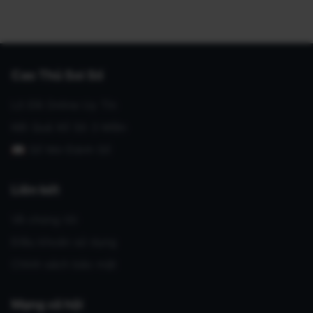
Cao Thủ Soi Số
Lô Đề Online Uy Tín
Kết Quả Xổ Sô 3 Miền
📖 Sổ Mơ Đánh Số
Liên kết
Về chúng tôi
Điều khoản sử dụng
Chính sách bảo mật
Mạng xã hội