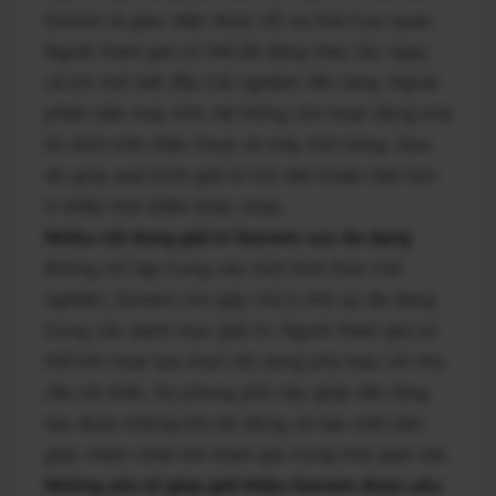
Sunwin là giao diện được tối ưu khá trực quan.
Người tham gia có thể dễ dàng thao tác ngay
cả khi mới bắt đầu trải nghiệm nền tảng. Ngoài
phiên bản máy tính, hệ thống còn hoạt động khá
ổn định trên điện thoại và máy tính bảng. Qua
đó giúp quá trình giải trí trở nên thuận tiện hơn
ở nhiều thời điểm khác nhau.
Nhiều nội dung giải trí Sunwin cực đa dạng
Không chỉ tập trung vào một hình thức trải
nghiệm, Sunwin còn gây chú ý nhờ sự đa dạng
trong các danh mục giải trí. Người tham gia có
thể linh hoạt lựa chọn nội dung phù hợp với nhu
cầu cá nhân. Sự phong phú này giúp nền tảng
tạo được không khí sôi động và hạn chế cảm
giác nhàm chán khi tham gia trong thời gian dài.
Những yếu tố giúp giới thiệu Sunwin được yêu