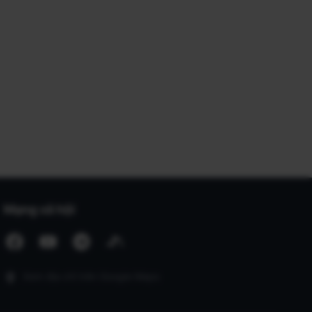
Mạng xã hội
Xem địa chỉ trên Google Maps