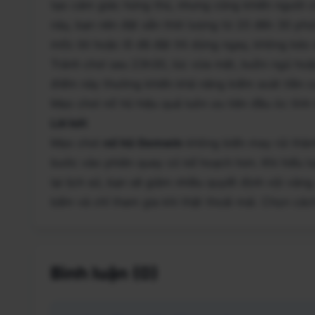
tạo cảm giác hứng thú, nhưng cũng khiến người c
này, bạn nên đặt sẵn thời lượng từ 20 đến 30 ph
mốc lời hoặc lỗ đã đặt thì dừng ngay, không kéo d
Tránh chơi sau 23h30, lúc vừa mệt, buồn ngủ ho
điểm này thường khiến khả năng kiểm soát tiền cư
Mẹo chơi nổ hũ hiệu quả luôn ưu tiên đầu óc tỉnh
Lời kết
Mẹo chơi
nổ hũ Gemwin
không biến may rủi thàn
bước vào phiên quay có kế hoạch hơn. Khi hiểu lu
lại lịch sử, bạn sẽ giảm nhiều quyết định vội và
bấm và chỉ tham gia khi thật thoải mái. Chọn cá
Bình luận (0)