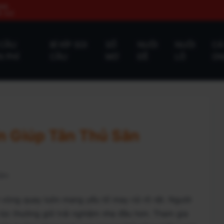
SMB
8:11
 CẦU
BÍ KÍP SOI
SỐ
NUÔI
NUÔI
CÁ
N PHÍ
CẦU
MƠ
ĐỀ
LÔ
ON
n Giúp Tân Thủ Săn
Cẩm
i vòng quay luôn mang yếu tố may rủi rõ rệt. Người
lúc thường giữ trải nghiệm nhẹ đầu hơn. Tham gia