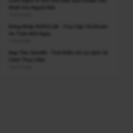
Cách Nghe Vị Xóc Đĩa Hiệu Quả Chuẩn Xác
Nhất Cho Người Mới
17/07/2026
Đăng Nhập SONCLUB - Truy Cập Tài Khoản
An Toàn Mỗi Ngày
11/07/2026
Nạp Tiền Gem88 - Thời Điểm Xử Lý Lệnh Và
Cách Thực Hiện
10/07/2026