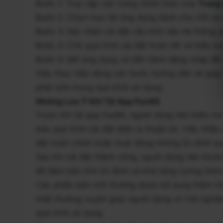
Bước 1: Truy cập vào trang chính thức của
Trang
Bước 2: Chọn mục tải ứng dụng dành cho iOS và l
Bước 3: Xác nhận cài đặt cấu hình nếu hệ thống y
Bước 4: Chờ quá trình cài đặt hoàn tất và biểu t
Bước 5: Mở ứng dụng và tiến hành đăng nhập để 
Việc thực hiện đúng các bước hướng dẫn sẽ giúp qu
phát sinh trong quá trình sử dụng.
Những Lưu Ý Khi Tải App Fun88
Trước khi tải app Fun88, người dùng nên kiểm tra
bảo quá trình cài đặt diễn ra thuận lợi. Việc thi
đặt hoàn chỉnh hoặc hoạt động không ổn định sau
Sau khi cài đặt thành công, người dùng nên thư
để đảm bảo tính ổn định và khả năng tương thích v
Các phiên bản mới thường được bổ sung thêm tính
nhật thường xuyên giúp người dùng có trải nghiệm
quá trình sử dụng.