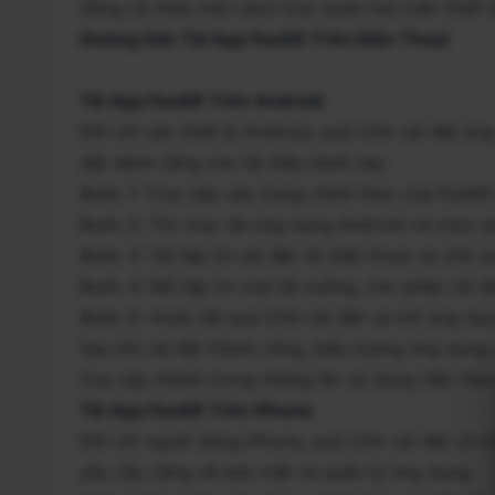
động cá nhân một cách trực quan hơn trên thiết b
Hướng Dẫn Tải App Fun88 Trên Điện Thoại
Tải App Fun88 Trên Android
Đối với các thiết bị Android, quá trình cài đặt ứ
đặt dành riêng cho hệ điều hành này.
Bước 1: Truy cập vào trang chính thức của Fun88 b
Bước 2: Tìm mục tải ứng dụng Android và chọn ph
Bước 3: Tải tập tin cài đặt về điện thoại và chờ qu
Bước 4: Mở tập tin vừa tải xuống, cho phép cài 
Bước 5: Hoàn tất quá trình cài đặt và mở ứng dụ
Sau khi cài đặt thành công, biểu tượng ứng dụng 
truy cập nhanh trong những lần sử dụng tiếp theo
Tải App Fun88 Trên iPhone
Đối với người dùng iPhone, quá trình cài đặt có
yêu cầu riêng về bảo mật và quản lý ứng dụng.