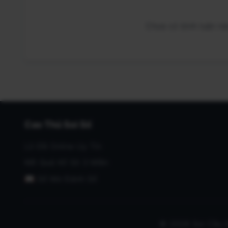
Chưa có bình luận nào
Cao Thủ Soi Số
Lô Đề Online Uy Tín
Kết Quả Xổ Sô 3 Miền
📖 Sổ Mơ Đánh Số
© 2026 Soi Cầu X