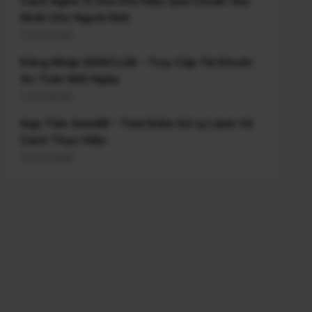
Cách Nghe Vị Xóc Đĩa Hiệu Quả Chuẩn Xác
Nhất Cho Người Mới
17/07/2026
Đăng Nhập SONCLUB - Truy Cập Tài Khoản
An Toàn Mỗi Ngày
11/07/2026
Nạp Tiền Gem88 - Thời Điểm Xử Lý Lệnh Và
Cách Thực Hiện
10/07/2026