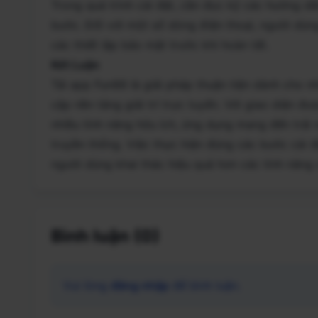
Trong quá trình cài đặt, cần đọc kỹ các hướng d
bước. Đối với một số dòng điện thoại, người dùn
các thiết lập bảo mật trước khi hoàn tất.
Kết Luận
Tải app Fun88 là giải pháp thuận tiện dành cho 
cập nền tảng giải trí trực tuyến. Với giao diện đư
nhiều tính năng hữu ích, ứng dụng mang đến trải 
truyền thống. Việc thực hiện đúng các bước cài 
người dùng khai thác hiệu quả hơn các tính năng
Bình luận (0)
Vui lòng
đăng nhập
để bình luận.