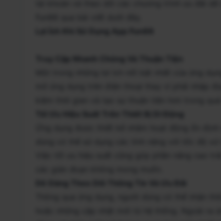
tài khoản và theo dõi các chương trình ưu đãi dễ 
Fun88 qua bài viết dưới đây.
Lợi Ích Khi Sử Dụng App Fun88
Truy Cập Nhanh Chóng Và Thuận Tiện
Một trong những lợi ích nổi bật nhất của ứng dụn
mở ứng dụng trên điện thoại thay vì phải nhập địa
kiệm thời gian và tạo sự thuận tiện hơn trong quá
Tối Ưu Hiệu Suất Trên Thiết Bị Di Động
Ứng dụng được thiết kế nhằm hoạt động ổn định 
dùng có thể sử dụng các tính năng với tốc độ xử l
Việc tối ưu hiệu suất cũng góp phần nâng cao trả
các gián đoạn không mong muốn.
Dễ Dàng Theo Dõi Thông Tin Và Ưu Đãi
Thông qua ứng dụng, người dùng có thể nhận thô
hoặc những cập nhật mới từ hệ thống. Ngoài ra ứ