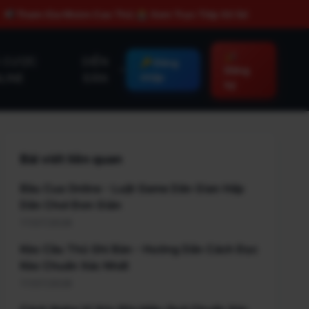
📢 Tham Gia Nhóm Cao Thủ
🎰 Xem Trực Tiếp Xổ Số
🎉
 CƯỢC
DIỄN
🔑 Đăng
Đăng
LINE
ĐÀN
nhập
ký
Bài viết liên quan
Bầu Cua Online - Luật Game Dân Gian Hấp
Dẫn Chơi Đơn Giản
17/07/2026
Kèo Cầu Thủ Ghi Bàn - Hướng Dẫn Cách Đọc
Kèo Chuẩn Xác Nhất
17/07/2026