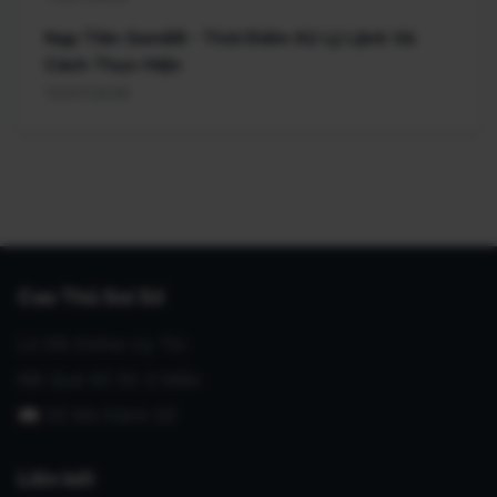
Nạp Tiền Gem88 - Thời Điểm Xử Lý Lệnh Và
Cách Thực Hiện
10/07/2026
Cao Thủ Soi Số
Lô Đề Online Uy Tín
Kết Quả Xổ Sô 3 Miền
📖 Sổ Mơ Đánh Số
Liên kết