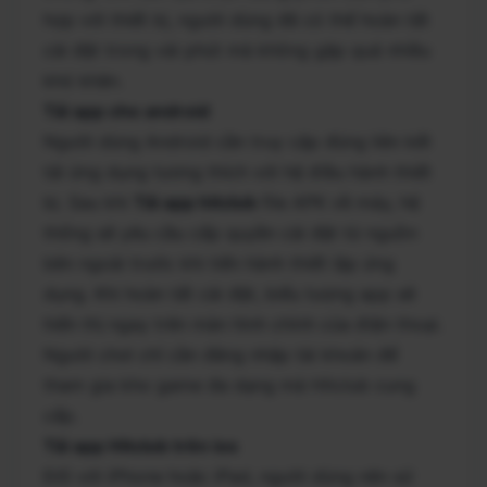
hợp với thiết bị, người dùng đã có thể hoàn tất
cài đặt trong vài phút mà không gặp quá nhiều
khó khăn.
Tải app cho android
Người dùng Android cần truy cập đúng liên kết
tải ứng dụng tương thích với hệ điều hành thiết
bị. Sau khi
Tải app hitclub
file APK về máy, hệ
thống sẽ yêu cầu cấp quyền cài đặt từ nguồn
bên ngoài trước khi tiến hành thiết lập ứng
dụng. Khi hoàn tất cài đặt, biểu tượng app sẽ
hiển thị ngay trên màn hình chính của điện thoại.
Người chơi chỉ cần đăng nhập tài khoản để
tham gia kho game đa dạng mà Hitclub cung
cấp.
Tải app Hitclub trên ios
Đối với iPhone hoặc iPad, người dùng nên sử