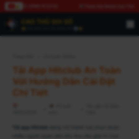
🔔
🎯 XSMN 19:23:01
📢 Tham Gia Nhóm Cao Thủ
CAO THỦ SOI SỐ
⭐Diễn Đàn Soi Cầu Miễn Phí 🆓⭐
Trang Chủ
»
Cá Cược Online
Tải App Hitclub An Toàn
Với Hướng Dẫn Cài Đặt
Chi Tiết
📅
👁 112 lượt
Tác giả: Cô Gíao
•
•
29/05/2026
xem
Cẩm
Tải app Hitclub
đang trở thành lựa chọn được
nhiều người quan tâm khi nhu cầu giải trí trực