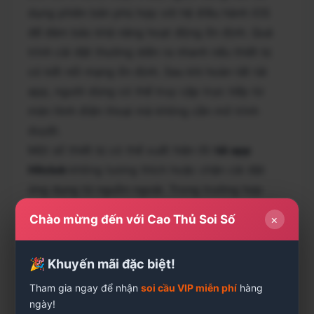
dụng phiên bản phù hợp với hệ điều hành iOS
để đảm bảo khả năng hoạt động ổn định. Quá
trình cài đặt thường diễn ra nhanh nếu thiết bị
có kết nối mạng ổn định. Sau khi hoàn tất tải
app, người dùng có thể truy cập trực tiếp từ
màn hình điện thoại mà không cần mở trình
duyệt.
Một số thiết bị có thể xuất hiện lỗi
tải app
Hitclub
không tương thích hoặc chặn cài đặt
ứng dụng từ nguồn ngoài. Trong trường hợp
này, người dùng nên kiểm tra lại phiên bản hệ
Chào mừng đến với Cao Thủ Soi Số
×
điều hành và dung lượng bộ nhớ còn trống trên
điện thoại.
🎉 Khuyến mãi đặc biệt!
Lưu ý quan trọng để tiến hành cài đặt và sử
dụng app hiệu quả
Tham gia ngay để nhận
soi cầu VIP miễn phí
hàng
ngày!
Sau khi hoàn tất cài đặt, người chơi cần chú ý