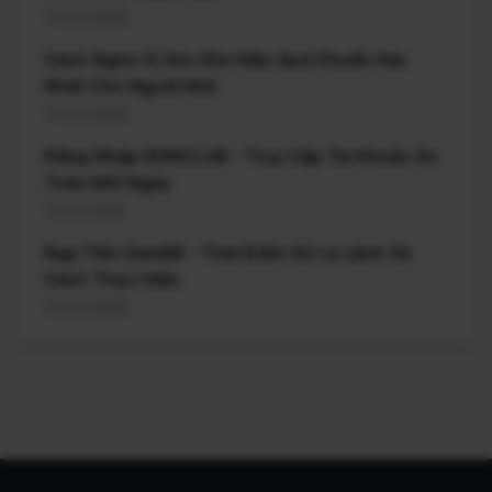
17/07/2026
Cách Nghe Vị Xóc Đĩa Hiệu Quả Chuẩn Xác
Nhất Cho Người Mới
17/07/2026
Đăng Nhập SONCLUB - Truy Cập Tài Khoản An
Toàn Mỗi Ngày
11/07/2026
Nạp Tiền Gem88 - Thời Điểm Xử Lý Lệnh Và
Cách Thực Hiện
10/07/2026