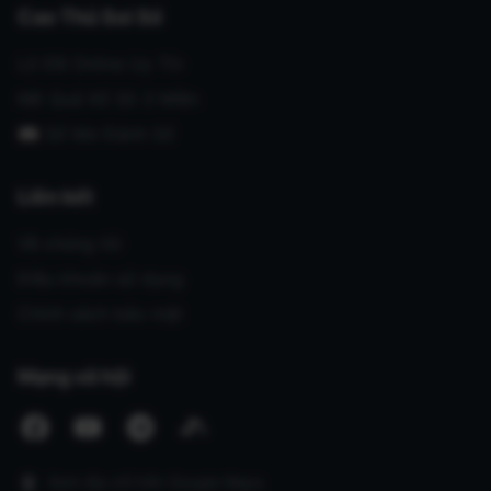
Cao Thủ Soi Số
Lô Đề Online Uy Tín
Kết Quả Xổ Sô 3 Miền
📖 Sổ Mơ Đánh Số
Liên kết
Về chúng tôi
Điều khoản sử dụng
Chính sách bảo mật
Mạng xã hội
Xem địa chỉ trên Google Maps