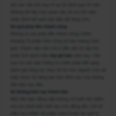
dõi các cầu thủ duy trì sự ổn định qua 10 trận.
Những dữ liệu trực quan này hỗ trợ hội viên
nhận định kết quả trận đấu dễ dàng hơn.
Số quả phạt đền thành công
Những cú sút phạt đền thành công chiếm
khoảng 15 phần trăm tổng số bàn thắng toàn
giải. Thành viên cần chú ý đến yếu tố này khi
phân tích danh hiệu
tóp ghi bàn
năm nay. Việc
loại trừ các bàn thắng từ chấm phạt đền giúp
đánh giá năng lực thực tế tốt hơn. Người chơi sẽ
thấy được kỹ năng săn bàn đỉnh cao của những
tiền đạo top đầu.
Số đường kiến tạo thành bàn
Một tiền đạo đẳng cấp không chỉ biết dứt điểm
mà còn phải biết kiến tạo cho đồng đội. Chỉ số
kiến tạo chiếm 30 phần trăm thước đo giá trị