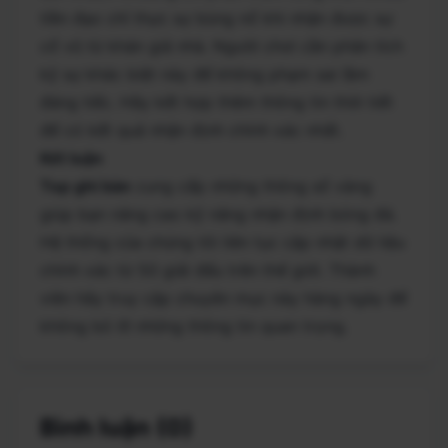
tiền đạo chỉ thực sự bùng nổ khi nhận được sự
cổ vũ từ khán giả nhà. Người chơi cần phân tích
kỹ sự khác biệt này để không phạm sai lầm
đáng tiếc. Hãy kết hợp thêm thông tin thời tiết
để có kết quả nhận định chính xác nhất.
Kết luận
Top ghi bàn
cung cấp những thông số vàng
giúp bạn nâng cao kỹ năng nhận định bóng đá.
Hệ thống của chúng tôi liên tục cập nhật dữ liệu
chính xác từ 50 giải đấu trên thế giới. Thành
viên hãy truy cập chuyên mục này hàng ngày để
không bỏ lỡ những thông tin quan trọng.
Bình luận (0)