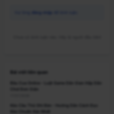
Vui lòng
đăng nhập
để bình luận.
Chưa có bình luận nào. Hãy là người đầu tiên!
Bài viết liên quan
Bầu Cua Online - Luật Game Dân Gian Hấp Dẫn
Chơi Đơn Giản
17/07/2026
Kèo Cầu Thủ Ghi Bàn - Hướng Dẫn Cách Đọc
Kèo Chuẩn Xác Nhất