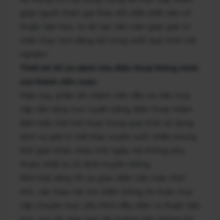
giúp người tham gia theo dõi diễn biến sân cỏ
thuận tiện hơn, từ đó tạo nên cảm giác giải trí
chân thực hơn đáng kể trong suốt quá trình trải
nghiệm.
Thiết kế tối ưu dành cho điện thoại thông minh
của thành viên cược
Hiện nay, phần lớn thành viên đều ưu tiên truy
cập nền tảng trực tuyến bằng điện thoại nhằm
đảm bảo tính linh hoạt trong quá trình sử dụng
dịch vụ giải trí thể thao xuyên suốt nhiều khung
thời gian khác nhau mỗi ngày mà không phụ
thuộc thiết bị cố định truyền thống.
Nhờ khả năng tối ưu giao diện trên màn hình
nhỏ, các thao tác tìm kiếm thông tin hoặc truy
cập chuyên mục yêu thích đều diễn ra thuận tiện
hơn, qua đó giúp bạn tận hưởng bầu không khí