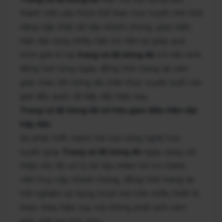
thành viên yêu thích thể thao trực tuyến nhờ khả
năng cập nhật dữ liệu nhanh chóng, giao diện
hiện đại cùng nhiều tiện ích tiện lợi giúp quá
trình giải trí tại
trang cá độ bóng đá
trở nên sinh
động hơn từng ngày, đồng thời mang lại cảm
giác theo dõi bóng đá chân thực xuyên suốt các
giải đấu quốc tế hấp dẫn hiện nay.
Trang cá độ bóng đá sở hữu giao diện hiện đại
hấp dẫn
Sự phát triển mạnh mẽ của công nghệ trực
tuyến giúp
Trang cá độ bóng đá
ngày càng cải
thiện tốc độ xử lý dữ liệu nhằm hỗ trợ thành
viên truy cập nhanh chóng, đồng thời mang lại
trải nghiệm sử dụng mượt mà trên nhiều thiết bị
khác nhau hiện nay mà không phát sinh cảm
giác giật lag khó chịu.