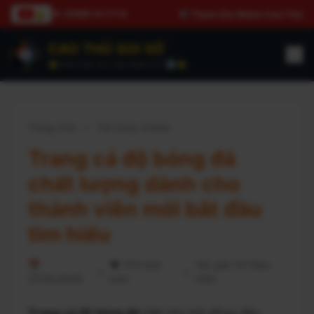
🔔
🎰 XSMT 16:17:08
📢 Tham Gia Nhóm Cao Thủ
CAO THỦ SOI SỐ
⭐Diễn Đàn Soi Cầu Miễn Phí 🆓⭐
Trang Chủ
»
Cá Cược Online
Trang cá độ bóng đá
chất lượng dành cho
thành viên mới bắt đầu
tìm hiểu
📅
👁 103 lượt
Tác giả: Cô Gíao
•
•
27/05/2026
xem
Cẩm
Trang cá độ bóng đá
hiện thu hút đông đảo