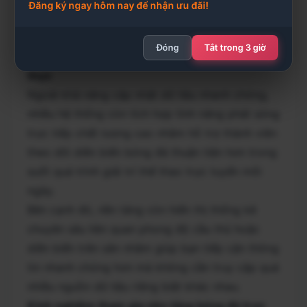
Đăng ký ngay hôm nay để nhận ưu đãi!
theo dõi bóng đá quốc tế trên nền tảng trực
tuyến hiện đại mỗi ngày hiện nay.
Đóng
Tắt trong 3 giờ
Tính năng trực tiếp giúp tăng cảm giác chân
thực
Ngoài khả năng cập nhật dữ liệu nhanh chóng,
nhiều hệ thống còn tích hợp tính năng phát sóng
trực tiếp chất lượng cao nhằm hỗ trợ thành viên
theo dõi diễn biến bóng đá thuận tiện hơn trong
suốt quá trình giải trí thể thao trực tuyến mỗi
ngày.
Bên cạnh đó, nền tảng còn hiển thị thống kê
chuyên sâu liên quan phong độ cầu thủ hoặc
diễn biến trên sân nhằm giúp bạn tiếp cận thông
tin nhanh chóng hơn mà không cần truy cập quá
nhiều nguồn dữ liệu riêng biệt khác nhau.
Kinh nghiệm tham gia nền tảng bóng đá trực