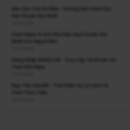
Kèo Cầu Thủ Ghi Bàn - Hướng Dẫn Cách Đọc
Kèo Chuẩn Xác Nhất
17/07/2026
Cách Nghe Vị Xóc Đĩa Hiệu Quả Chuẩn Xác
Nhất Cho Người Mới
17/07/2026
Đăng Nhập SONCLUB - Truy Cập Tài Khoản An
Toàn Mỗi Ngày
11/07/2026
Nạp Tiền Gem88 - Thời Điểm Xử Lý Lệnh Và
Cách Thực Hiện
10/07/2026