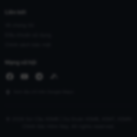
Liên kết
Về chúng tôi
Điều khoản sử dụng
Chính sách bảo mật
Mạng xã hội
Xem địa chỉ trên Google Maps
© 2026 Soi Cầu XSMB | Dự Đoán XSMB, XSMT, XSMN
Chính Xác Hôm Nay. All rights reserved.
|