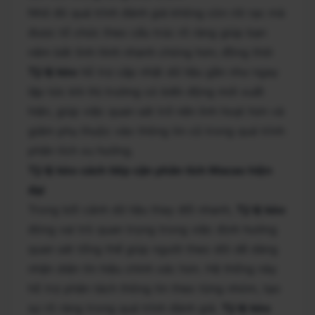
Nhờ đó quá trình đánh giá không còn rời rạc mà
được tổ chức theo cấu trúc rõ ràng giúp bạn
nắm bắt tình hình nhanh chóng hơn; đồng thời
Tỷ lệ kèo
hỗ trợ cập nhật dữ liệu gần như ngay
lập tức khi thị trường có biến động mới xuất
hiện, giúp việc quan sát trở nên linh hoạt hơn và
giảm phụ thuộc vào thông tin cũ trong quá trình
phân tích xu hướng.
Tỷ lệ kèo cách tiếp cận phân tích Macao hiện
đại
Trong bối cảnh dữ liệu thay đổi nhanh,
Tỷ lệ kèo
đóng vai trò quan trọng trong việc định hướng
quan sát tổng thể giúp người theo dõi dễ dàng
nhận diện tín hiệu chính xác hơn. Hệ thống này
hỗ trợ phân tách thông tin theo từng nhóm, tạo
sự rõ ràng trong quá trình đánh giá.
Tỷ lệ kèo