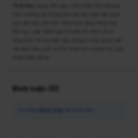
Tỷ lệ kèo
mang đến góc nhìn phân tích Macao
theo hướng hệ thống hóa dữ liệu hiện đại giúp
bạn dễ theo dõi hơn. Nhờ khả năng tổng hợp
liên tục, việc đánh giá trở nên ổn định và rõ
ràng hơn, hỗ trợ bạn xây dựng tư duy quan sát
dài hạn hiệu quả và linh hoạt hơn trong mọi giai
đoạn biến động.
Bình luận (0)
Vui lòng
đăng nhập
để bình luận.