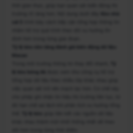
thời gian thực, giúp bạn quan sát biến động thị
trường rõ ràng hơn. Nội dung dưới đây
Kèo nhà
cái 5
trình bày cách tiếp cận tổng hợp thông tin
nhằm hỗ trợ quá trình theo dõi xu hướng ổn
định hơn trong từng giai đoạn.
Tỷ lệ kèo nền tảng đánh giá biến động dữ liệu
Macao
Trong môi trường thông tin thay đổi nhanh,
Tỷ
lệ kèo bóng đá
được xem như công cụ hỗ trợ
tổng hợp dữ liệu theo nhiều lớp khác nhau giúp
việc quan sát trở nên mạch lạc hơn. Cơ chế này
cho phép ghi nhận tín hiệu thị trường liên tục, từ
đó hạn chế sai lệch khi phân tích xu hướng tổng
thể.
Tỷ lệ kèo
giúp liên kết các nguồn dữ liệu
khác nhau thành một khối thống nhất dễ theo
dõi hơn trong từng thời điểm.