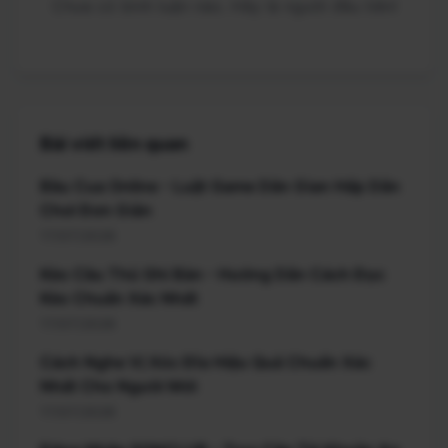
Chưa có bình luận nào. Hãy là người đầu tiên!
Bài viết liên quan
Bầu Cua Online - Luật Game Dân Gian Hấp Dẫn
Chơi Đơn Giản
17/07/2026
Kèo Cầu Thủ Ghi Bàn - Hướng Dẫn Cách Đọc
Kèo Chuẩn Xác Nhất
17/07/2026
Cách Nghe Vị Xóc Đĩa Hiệu Quả Chuẩn Xác
Nhất Cho Người Mới
17/07/2026