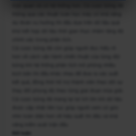
trực quan và có hệ thống hơn. Cá cược bóng đá
thông qua các thuật toán học máy có khả năng
dự đoán xu hướng thi đấu dựa trên dữ liệu quá
khứ kết hợp dữ liệu thời gian thực nhằm tăng độ
chính xác trong phân tích.
Cá cược bóng đá còn giúp người đọc hiểu rõ
hơn về cách vận hành chiến thuật của từng đội
bóng khi hệ thống phân tích mô phỏng nhiều
kịch bản thi đấu khác nhau để đưa ra xác suất
kết quả, đồng thời hỗ trợ thành viên theo dõi sự
thay đổi phong độ theo từng giai đoạn mùa giải.
Cá cược bóng đá mang lại lợi ích lớn khi dữ liệu
được cập nhật liên tục giúp người xem có góc
nhìn toàn diện hơn về hiệu suất thi đấu và khả
năng kiểm soát trận đấu
Kết luận