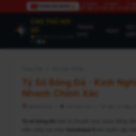
🎯 XSMN
🎰 XSMT
🏆 X
🔔
THAM GIA NGAY
17:38:12
18:38:12
19:3
CAO THỦ SOI
TRANG
SOI
SỐ
KQXS
CHỦ
MIỄ
⭐Diễn Đàn Soi Cầu Miễn
Phí 🆓⭐
Trang Chủ
»
Cá Cược Online
Tỷ Số Bóng Đá - Kinh Ngh
Nhanh Chính Xác
📅 28/05/2026
•
👁 109 lượt xem
•
Tác giả: Cô Gíao 
Tỷ số bóng đá
luôn là chuyên mục được đông đả
hiện cũng lựa chọn
keonhacai 5
khi muốn cập nhậ