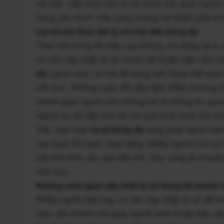
nổi bật. Việc theo dõi tỷ số chính xác giúp người
bóng yêu thích. Hãy cùng chúng tôi khám phá chi t
Lợi ích khi theo dõi tỷ số trận đấu bóng đá
Theo dõi bóng đá hiện nay không chỉ dừng lại ở v
ưu tiên cập nhật tỷ số nhanh để thuận tiện nắm b
đá
, người xem có thể dễ dàng biết được kết quả c
kết thúc. Những cuộc đối đầu tâm điểm thường n
nhanh giúp người xem không bỏ lỡ thông tin qua
Ngoài ra, dữ liệu còn hỗ trợ quá trình theo dõi bó
Việc cập nhật
tỷ số bóng đá
cũng giúp người hâm 
vào buổi tối hoặc rạng sáng. Nhiều người còn ưu 
bắt tình hình các giải đấu lớn. Đây cũng là chu
hiện nay.
Những cách giúp cập nhật tỷ số bóng đá nhanh v
Nhiều người hiện nay ưu tiên cập nhật tỷ số để th
theo dõi nhanh còn giúp người xem thuận tiện nắ