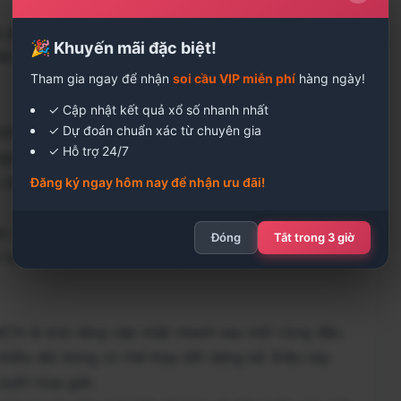
 giúp đánh giá mức độ cạnh tranh của giải đấu. Một
🎉 Khuyến mãi đặc biệt!
 giác hấp dẫn hơn vì vị trí có thể thay đổi chỉ sau
Tham gia ngay để nhận
soi cầu VIP miễn phí
hàng ngày!
✓ Cập nhật kết quả xổ số nhanh nhất
hường được dùng để phân định thứ hạng khi các đội
✓ Dự đoán chuẩn xác từ chuyên gia
✓ Hỗ trợ 24/7
 người xem hiểu rõ hơn về sức mạnh tấn công và
 số cao thường duy trì phong độ ổn định và có khả
Đăng ký ngay hôm nay để nhận ưu đãi!
y cũng là yếu tố được nhiều người chú ý. Một đội
Đóng
Tắt trong 3 giờ
 sự khác biệt lớn trên bảng xếp hạng và thu hút
MCN là khả năng cập nhật nhanh sau mỗi vòng đấu.
 nhiều đội bóng có thể thay đổi đáng kể. Điều này
suốt mùa giải.