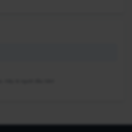
. Hãy là người đầu tiên!