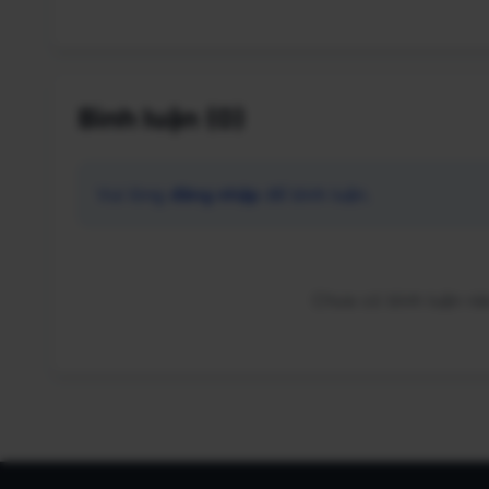
Bình luận (0)
Vui lòng
đăng nhập
để bình luận.
Chưa có bình luận nào