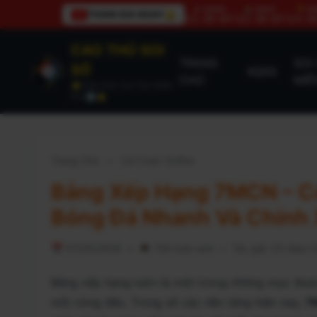
🎯 XSMN
🎰 XSMT
🏆 X
🔔
THAM GIA NGAY
21:39:05
22:39:05
23:3
CAO THỦ SOI
TRANG
SOI
SỐ
KQXS
CHỦ
MIỄ
⭐Diễn Đàn Soi Cầu Miễn
Phí 🆓⭐
Trang Chủ
»
Cá Cược Online
Bảng Xếp Hạng 7MCN – C
Bóng Đá Nhanh Và Chính
📅 07/05/2026
•
👁 156 lượt xem
•
Tác giả: Cô Gíao 
Bảng xếp hạng luôn là một trong những mục đượ
mỗi vòng đấu. Trong số các nền tảng hiện nay,
7