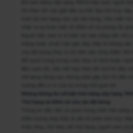
Để xem bảng xếp hạng 7MCN hiệu quả, người dùng
khi theo dõi các giải đấu cụ thể. Sau khi truy c
toàn bộ thứ hạng của các đội bóng. Việc hiển thị
nhận ra sự khác biệt về điểm số và phong độ giữ
Ngoài việc xem vị trí hiện tại, bạn cũng nên chú 
thắng hoặc chuỗi trận gần đây. Đây là những yếu
của đội bóng thay vì chỉ nhìn vào tổng điểm. Khi
đổi quan trọng trong cuộc đua vô địch hoặc cạnh
Bên cạnh đó, việc kết hợp theo dõi lịch thi đấu 
thể đang đứng cao nhưng phải gặp lịch thi đấu kh
hưởng đến vị trí của họ trong thời gian tới.
Những thông tin nổi bật trên bảng xếp hạng 7
Thứ hạng và điểm số của các đội bóng
Thông tin đầu tiên và quan trọng nhất trên bảng x
điểm tương ứng. Đây là yếu tố phản ánh trực tiếp
khác nhau. Khi theo dõi thứ hạng, người xem có 