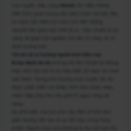
trực tuyến. Hãy cùng
hitclub
tìm hiểu những
kiến thức quan trọng cần nắm trước khi bắt đầu,
từ cách vận hành trò chơi cho đến những
nguyên tắc giúp hạn chế rủi ro. Việc chuẩn bị kỹ
càng sẽ giúp trải nghiệm trở nên rõ ràng và có
định hướng hơn.
Tài xỉu và xu hướng người chơi hiện nay
Bí kíp đánh tài xỉu
không chỉ đơn thuần là những
mẹo nhỏ mà còn là sự hiểu biết về cách trò chơi
vận hành. Trong môi trường trực tuyến, tài xỉu
được phát triển với nhiều hình thức khác nhau
nhằm đáp ứng nhu cầu giải trí ngày càng đa
dạng.
Sự phổ biến của trò chơi này đến từ tính đơn
giản nhưng vẫn tạo ra sự hồi hộp trong từng
phiên. Người chơi mới thường bị thu hút bởi tốc