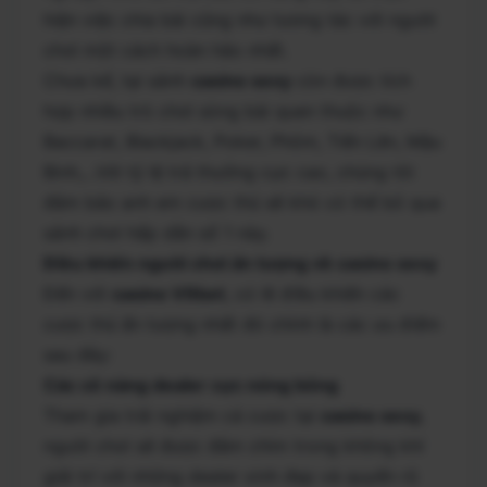
hiện việc chia bài cũng như tương tác với người
chơi một cách hoàn hảo nhất.
Chưa kể, tại sảnh
casino sexy
còn được tích
hợp nhiều trò chơi sòng bài quen thuộc như
Baccarat, Blackjack, Poker, Phỏm, Tiến Lên, Mậu
Binh,...Với tỷ lệ trả thưởng cực cao, chúng tôi
đảm bảo anh em cược thủ sẽ khó có thể bỏ qua
sảnh chơi hấp dẫn số 1 này.
Điều khiến người chơi ấn tượng về casino sexy
Đến với
casino V9bet
, có lẽ điều khiến các
cược thủ ấn tượng nhất đó chính là các ưu điểm
sau đây:
Các cô nàng dealer cực nóng bỏng
Tham gia trải nghiệm cá cược tại
casino sexy
,
người chơi sẽ được đắm chìm trong không khí
giải trí với những dealer xinh đẹp và quyến rũ