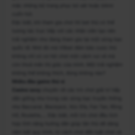
mặc những bộ trang phục bó sát hoặc bikini
cuốn hút.
Đặc biệt, khi tham gia chơi thì bet thủ có thể
tương tác trực tiếp với các nhân viên tạo nên
trải nghiệm như đang tham gia tại một sòng bạc
quốc tế. Nhờ đó mà V9bet đảm bảo cược thủ
không chỉ có cơ hội chơi một cách vui vẻ mà
còn thoả mãn thị giác của mình. Một trải nghiệm
không thể không thích, đúng không nào?
Nhiều đầu game thú vị
Casino sexy
chuyên về các trò chơi giải trí hấp
dẫn giống như trong các sòng bạc truyền thống
như Baccarat, Blackjack, Xóc Đĩa, Fan Tan, Rồng
Hổ, Roulette,.... Đặc biệt, mỗi trò chơi đều tích
hợp tính năng hướng dẫn giúp tân thủ dễ dàng
nắm bắt quy trình, từ cách chơi đến luật chơi và