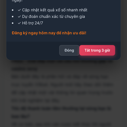
cược yêu thích trong SA, TP, AG, DG, WM,...
✓ Cập nhật kết quả xổ số nhanh nhất
Bước 3: Giao diện sẽ được chuyển vào sảnh
✓ Dự đoán chuẩn xác từ chuyên gia
cược đã chọn, người chơi hãy nhấn vào tựa
✓ Hỗ trợ 24/7
game mà mình muốn tham gia.
Đăng ký ngay hôm nay để nhận ưu đãi!
Bước 4: Việc còn lại là chọn phòng cược và bắt
đầu quá trình sát phạt thả ga để rinh về càng
Đóng
Tắt trong 3 giờ
nhiều phần thưởng càng tốt.
FAQs - Giải đáp một vài câu hỏi thường gặp về
casino sexy
Bên dưới đây là phần hỏi và đáp về sòng bạc
trực tuyến V9bet. Người mới hãy theo dõi thêm
để cập nhật một vài thông tin quan trọng trước
khi trải nghiệm tại đây.
Tốc độ thanh toán tiền thưởng tại sòng bạc là
bao lâu?
Về cơ bản, sau khi ván cược kết thúc thì người