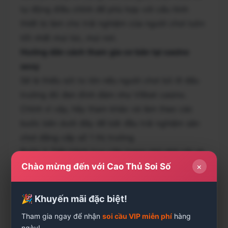
tự động điều chỉnh để phù hợp với cấu hình
thiết bị làm cho trải nghiệm của người chơi luôn
tốt nhất mọi lúc, mọi nơi.
Hướng dẫn cách tham gia cơ bản tại casino
sexy
Sẽ là thiếu sót to lớn nếu người chơi bỏ lỡ đấu
trường đỏ đen đình đám như V9bet casino.
Chính vì vậy, hãy tham khảo và làm theo các
bước bên dưới đây để bắt đầu trải nghiệm sân
chơi đẳng cấp số 1 thị trường.
Bước 1: Tiến hành truy cập trang chủ nhà cái và
đăng ký tài khoản, đăng nhập, nạp vào ví game
Chào mừng đến với Cao Thủ Soi Số
×
một số tiền nhất định.
Bước 2: Trở lại màn hình chính, chú ý vào thanh
🎉 Khuyến mãi đặc biệt!
menu (khu vực danh mục game) và chọn
casino
Tham gia ngay để nhận
soi cầu VIP miễn phí
hàng
sexy
. Tiếp theo, hội viên cần bấm chọn sảnh
ngày!