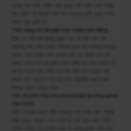
cùng tân tiến. Điều này giúp hội viên cảm thấy
thư giãn và thoải mái hơn trong suốt quá trình
tham gia giải trí.
Tính năng trò chuyện trực tuyến linh động
Bạn có thể dễ dàng giao lưu và kết nối với
những hội viên khác thông qua hệ thống khung
chat. Các nhân viên phản hồi tin nhắn tức thì
giúp cuộc trò chuyện luôn diễn ra một cách vô
cùng mạch lạc. Đây là một tiện ích tuyệt vời
giúp mọi người chia sẻ kinh nghiệm quý báu
hàng ngày cùng nhau.
Các chuyên mục trò chơi nổi bật tại cổng game
hiện hành
Mỗi chuyên mục đều mang một màu sắc riêng
biệt giúp người chơi không bao giờ cảm thấy
nhàm chán. Sự phân loại rõ ràng giúp việc tìm