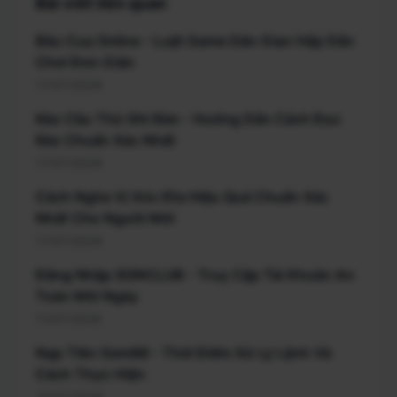
Bài viết liên quan
Bầu Cua Online - Luật Game Dân Gian Hấp Dẫn
Chơi Đơn Giản
17/07/2026
Kèo Cầu Thủ Ghi Bàn - Hướng Dẫn Cách Đọc
Kèo Chuẩn Xác Nhất
17/07/2026
Cách Nghe Vị Xóc Đĩa Hiệu Quả Chuẩn Xác
Nhất Cho Người Mới
17/07/2026
Đăng Nhập SONCLUB - Truy Cập Tài Khoản An
Toàn Mỗi Ngày
11/07/2026
Nạp Tiền Gem88 - Thời Điểm Xử Lý Lệnh Và
Cách Thực Hiện
10/07/2026