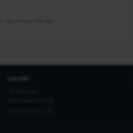
. Hãy là người đầu tiên!
Liên kết
Về chúng tôi
Điều khoản sử dụng
Chính sách bảo mật