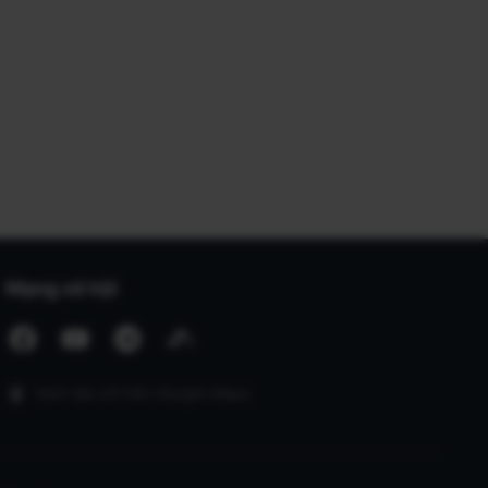
Mạng xã hội
Xem địa chỉ trên Google Maps