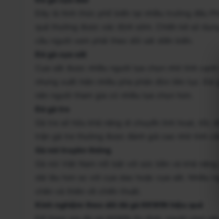
Đây là hình thức phổ biến tại nhiều trường đấu Phi
quả thường được xác định sớm. Chiến kê sử dụng
cầu người xem phải theo dõi sát diễn biến.
Đá gà cựa sắt
Cựa sắt được nhiều người lựa chọn nhờ tính cạnh
nhưng xuất hiện nhiều pha phản đòn liên tục. Đá 
nên người tham gia có nhiều lựa chọn hơn.
Đá gà tre
Gà tre sở hữu khả năng di chuyển linh hoạt, tốc đ
trận gà tre thường được đánh giá cao nhờ tính câ
Gà nòi truyền thống
Gà nòi Việt Nam nổi bật với sức bền và khả năng
dài lâu hơn so với cựa dao hoặc cựa sắt. Nhiều ng
chắn và thiên về chiến thuật.
Kinh nghiệm theo dõi đá gà KKWIN hiệu quả
Để tham gia đá gà KKWIN ổn định, người chơi nên