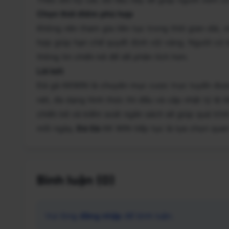
Chọn thời điểm phù hợp
Không nên tham gia liên tục trong thời gian dài, 
hợp giúp hạn chế quyết định vội vàng. Người có 
thông tin chiến kê để dễ phân tích hơn.
Lời kết
Đá gà KKWIN là chuyên mục cược trực tuyến đượ
nét, đa dạng hình thức thi đấu và cập nhật tỷ lệ l
chiến kê và kiểm soát ngân sách sẽ giúp quá trình
mỗi ngày,
Đá Gà
KK WIN tiếp tục là lựa chọn que
Bình luận (0)
Vui lòng
đăng nhập
để bình luận.