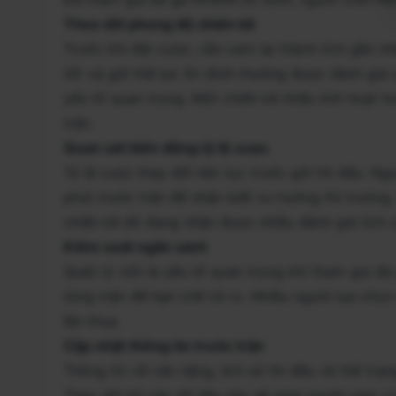
Theo dõi phong độ chiến kê
Trước khi đặt cược, cần xem lại thành tích gần 
tốt và giữ thể lực ổn định thường được đánh giá c
yếu tố quan trọng. Một chiến kê thiếu linh hoạt h
trận.
Quan sát biến động tỷ lệ cược
Tỷ lệ cược thay đổi liên tục trước giờ thi đấu. N
phút trước trận để nhận biết xu hướng thị trườn
chiến kê đó đang nhận được nhiều đánh giá tích 
Kiểm soát ngân sách
Quản lý vốn là yếu tố quan trọng khi tham gia đ
từng trận để hạn chế rủi ro. Nhiều người lựa chọn
lần thua.
Cập nhật thông tin trước trận
Thông tin về cân nặng, lịch sử thi đấu và thể trạ
Theo dõi kỹ các dữ liệu này sẽ giúp người xem có