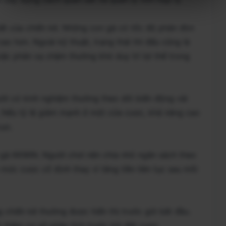
nhất của chiến kê. Những con gà có tốc độ phản đòn
ao hơn. Ngoài kỹ thuật, trạng thái thi đấu cũng là
oặc phản xạ chậm thường khó duy trì lợi thế trong
gười có kinh nghiệm thường theo dõi biến động vài
g. Nếu tỷ lệ giảm mạnh ở một cửa cược, khả năng cao
cực.
á gà KKWIN. Người chơi nên chia nhỏ ngân sách theo
 mức cược cố định thay vì tăng tiền liên tục sau mỗi
ng chiến kê thường được hiển thị trước giờ bắt đầu.
 thêm cơ sở phân tích trước khi đặt cược.