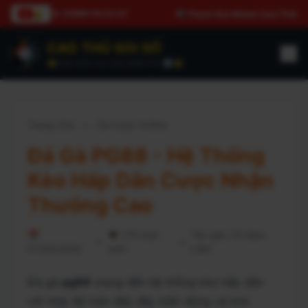
🔔
🎯 XSMN 19:22:36
📢 Tham Gia Nhóm Cao Thủ
CAO THỦ SOI SỐ
⭐Diễn Đàn Soi Cầu Miễn Phí 🆓⭐
Trang Chủ
»
Cá Cược Online
Đá Gà PG88 - Hệ Thống
Kèo Hấp Dẫn Cược Nhận
Thưởng Cao
📅
👁 175 lượt
Tác giả: Cô Gíao
•
•
07/05/2026
xem
Cẩm
Đá gà
pg88
mang đến hệ thống kèo hấp dẫn
với nhịp độ trận đấu đầy biến động và khó