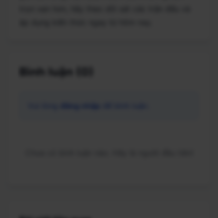
trọn vẹn hơn, hãy theo dõi sát các trận đấu và
áp dụng kiến thức ngay từ hôm nay.
Bình luận (0)
Vui lòng
đăng nhập
để bình luận.
Chưa có bình luận nào. Hãy là người đầu tiên!