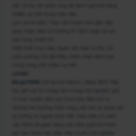
bật và tốc độ phản ứng để đánh giá khả năng
chiếm ưu thế trong trận đấu.
Lịch sử thi đấu: Theo dõi thành tích gần đây
giúp nhận diện xu hướng ổn định hoặc sa sút
của từng chiến kê.
Diễn biến trực tiếp: Quan sát nhịp ra đòn và
cách phòng thủ để điều chỉnh nhận định kèo
trong từng thời điểm cụ thể.
Lời Kết
Đá gà PG88
với hệ kèo Meron, Wala, BDD tiếp
tục giữ vai trò trung tâm trong trải nghiệm giải
trí trực tuyến. Mỗi lựa chọn kèo đều mở ra
những tình huống khác nhau, đòi hỏi sự quan sát
kỹ lưỡng từ người theo dõi. Việc hiểu rõ cách
vận hành sẽ giúp nâng cao hiệu quả khi tham
gia vào từng trận đấu. Nếu muốn trải nghiệm