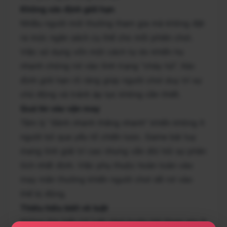
Không xác định giới hạn
Nhiều người mới thường tham gia mà không đặt
ra mức ngân sách cụ thể cho mỗi phiên chơi.
Việc sử dụng vốn một cách tự do khiến họ
nhanh chóng rơi vào tình trạng “cháy túi”. Xác
định giới hạn rõ ràng giúp người chơi duy trì sự
chủ động và tránh áp lực không cần thiết.
Quá tin vào vận may
Tâm lý “đánh nhanh thắng nhanh” khiến không ít
người bỏ qua yếu tố chiến lược. Game bài tuy
mang tính giải trí cao nhưng vẫn đòi hỏi sự phân
tích nhất định. Việc phụ thuộc hoàn toàn vào
may mắn thường khiến người chơi dễ rơi vào
thế bị động.
Thiếu hiểu biết về luật
Không tìm hiểu kỹ luật chơi trước khi tham gia là