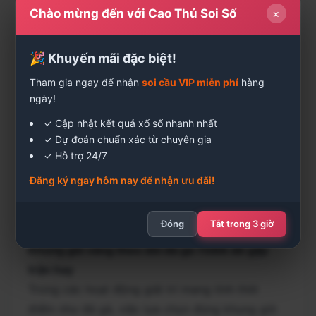
nguyên nhân dẫn đến nhiều sai lầm đáng tiếc.
Chào mừng đến với Cao Thủ Soi Số
×
Người chơi có thể đặt cược sai hoặc bỏ lỡ cơ
hội thắng chỉ vì không nắm rõ quy tắc. Kiến
🎉 Khuyến mãi đặc biệt!
thức nền tảng là yếu tố quan trọng giúp tăng
Tham gia ngay để nhận
soi cầu VIP miễn phí
hàng
khả năng đưa ra quyết định đúng.
ngày!
Không kiểm soát được
✓ Cập nhật kết quả xổ số nhanh nhất
Khi gặp chuỗi thua, nhiều người dễ mất bình tĩnh
✓ Dự đoán chuẩn xác từ chuyên gia
và đưa ra quyết định vội vàng. Điều này khiến
✓ Hỗ trợ 24/7
tình hình trở nên tệ hơn thay vì cải thiện. Việc
Đăng ký ngay hôm nay để nhận ưu đãi!
giữ tâm lý ổn định giúp người chơi đánh giá lại
chiến thuật và tránh những hành động thiếu suy
Đóng
Tắt trong 3 giờ
nghĩ.
Khung giờ vàng theo dõi đá gà TG88 dễ gặp
trận hay
Trong các hoạt động giải trí mang tính thời
điểm như đá gà, việc lựa chọn đúng khung giờ