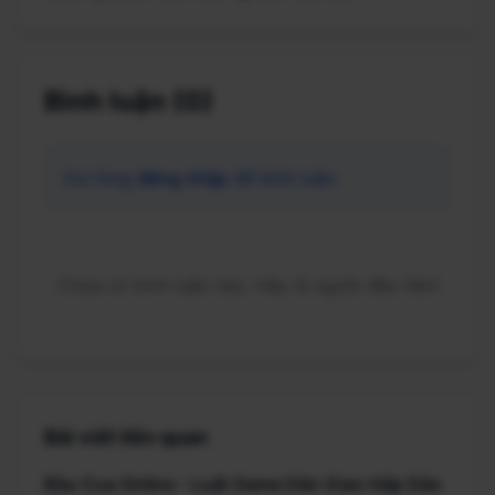
Bình luận (0)
Vui lòng
đăng nhập
để bình luận.
Chưa có bình luận nào. Hãy là người đầu tiên!
Bài viết liên quan
Bầu Cua Online - Luật Game Dân Gian Hấp Dẫn