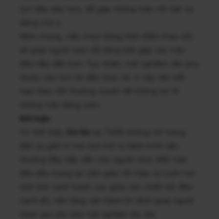
lịch đấu dày hơn, dễ gặp những trận nổi bật và
đáng chú ý.
Nhìn chung, việc chọn đúng thời điểm theo dõi
sẽ giúp người xem dễ dàng bắt gặp các trận
đấu hấp dẫn hơn. Tuy nhiên, trải nghiệm vẫn phụ
thuộc vào lịch thi đấu thực tế, vì vậy nên kết
hợp theo dõi thường xuyên để không bỏ lỡ
những trận đáng xem.
Kết luận
Có thể thấy,
Đá Gà
tại TG88 không chỉ mang
đến sự giải trí mà còn mở ra hành trình săn
thưởng đầy hấp dẫn cho người chơi. Mỗi trận
đấu đều mang lại cảm giác hồi hộp và cuốn hút
nhờ tính cạnh tranh cao giữa các chiến kê. Bên
cạnh đó, nền tảng vận hành ổn định giúp người
tham gia yên tâm trải nghiệm lâu dài.