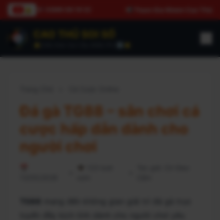
🔔
🎰 XSMT 07:19:31
📢 Tham Gia Nhóm Cao Thủ
CAO THỦ SOI SỐ
⭐Diễn Đàn Soi Cầu Miễn Phí 🆓⭐
Trang Chủ
»
Cá Cược Online
Đá gà TG88 – sân chơi cá
cược hấp dẫn dành cho
người chơi
📅
👁 123 lượt
Tác giả: Cô Gíao
•
•
13/05/2026
xem
Cẩm
TG88
mang đến không gian giải trí đá gà trực
tuyến đầy kịch tính dành cho người chơi yêu