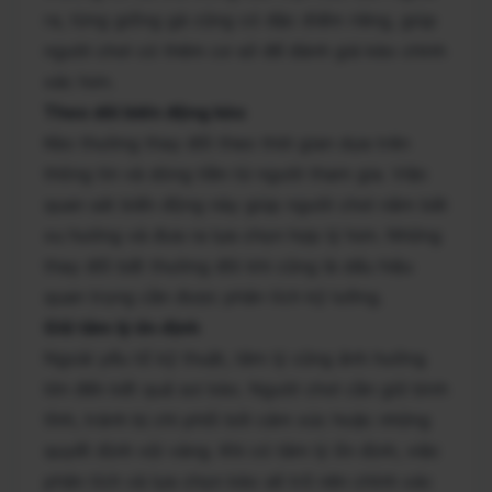
ra, từng giống gà cũng có đặc điểm riêng, giúp
người chơi có thêm cơ sở để đánh giá kèo chính
xác hơn.
Theo dõi biến động kèo
Kèo thường thay đổi theo thời gian dựa trên
thông tin và dòng tiền từ người tham gia. Việc
quan sát biến động này giúp người chơi nắm bắt
xu hướng và đưa ra lựa chọn hợp lý hơn. Những
thay đổi bất thường đôi khi cũng là dấu hiệu
quan trọng cần được phân tích kỹ lưỡng.
Giữ tâm lý ổn định
Ngoài yếu tố kỹ thuật, tâm lý cũng ảnh hưởng
lớn đến kết quả soi kèo. Người chơi cần giữ bình
tĩnh, tránh bị chi phối bởi cảm xúc hoặc những
quyết định vội vàng. Khi có tâm lý ổn định, việc
phân tích và lựa chọn kèo sẽ trở nên chính xác