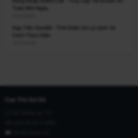
Đăng Nhập SONCLUB - Truy Cập Tài Khoản An
Toàn Mỗi Ngày
11/07/2026
Nạp Tiền Gem88 - Thời Điểm Xử Lý Lệnh Và
Cách Thực Hiện
10/07/2026
Cao Thủ Soi Số
Lô Đề Online Uy Tín
Kết Quả Xổ Sô 3 Miền
📖 Sổ Mơ Đánh Số