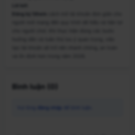
Lời kết
Đăng ký 58win
cách mở tài khoản đơn giản cho
người mới mang đến quy trình dễ hiểu và tiện lợi
cho người chơi. Khi thực hiện đúng các bước
hướng dẫn và tuân thủ lưu ý quan trọng, việc
tạo tài khoản sẽ trở nên nhanh chóng, an toàn
và ổn định hơn trong năm 2026.
Bình luận (0)
Vui lòng
đăng nhập
để bình luận.