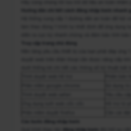
Hãy cùng chúng tôi lưu trữ dữ liệu an toàn nhằm
Hướng dẫn chi tiết cách đăng nhập kwin nhanh g
Hệ thống cung cấp 1 đường dẫn an toàn để hội vi
làm theo đúng 1 trình tự nhất định để ứng dụng l
diễn ra cực kỳ nhanh chóng và đảm bảo tính bảo
Truy cập trang chủ đúng
Nền tảng yêu cầu thiết bị của bạn phải đáp ứng 
duyệt web trên điện thoại cần được nâng cấp khi
dưới thống kê chi tiết các thông số kỹ thuật bắt 
Trình duyệt web hỗ trợ
Phiên bản 
Phần mềm google chrome
Sử dụng từ
Trình duyệt web safari
Yêu cầu cậ
Ứng dụng lướt web cốc cốc
Hỗ trợ từ p
Phần mềm duyệt firefox
Cần cài đặt
Các bước đăng nhập kwin
Quá trình thao tác
đăng nhập kwin
đòi hỏi sự cẩn