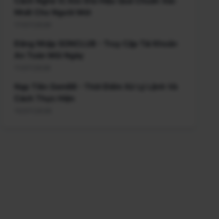
Cách Nghe Vị Xóc Đĩa Hiệu Quả Chuẩn Xác
Nhất Cho Người Mới
17/07/2026
Đăng Nhập SONCLUB - Truy Cập Tài Khoản
An Toàn Mỗi Ngày
11/07/2026
Nạp Tiền Gem88 - Thời Điểm Xử Lý Lệnh Và
Cách Thực Hiện
10/07/2026