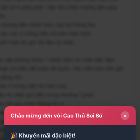
liệt kê ở phía dưới. Việc làm theo hướng dẫn giúp
ồn.
 đường dẫn chính thức của hệ thống lớn.
ào các ô trống hiển thị trên màn hình.
át toàn bộ gói dữ liệu cá nhân.
uy cập không thuộc 1 danh sách an toàn sẵn. Bạn
oại cá nhân để hoàn tất bước. Hội viên luôn nên giữ
 động tốt.
o ô trống hiển thị trên máy.
ấy tin nhắn gửi đến trong khoảng 1 phút.
n mã xác minh thông tin ví.
 cược online
Chào mừng đến với Cao Thủ Soi Số
×
 gặp 1 số lỗi kỹ thuật do yếu tố chủ quan. Bạn hãy
phương án xử lý. Người chơi hãy thực hiện theo
🎉 Khuyến mãi đặc biệt!
nh tình trạng này.