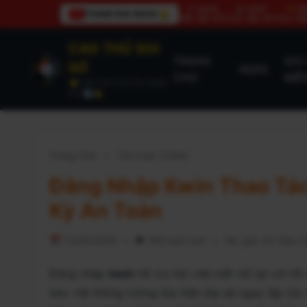
🎯 XSMN
🎰 XSMT
🏆 X
🔔
THAM GIA NGAY
20:58:42
21:58:42
22:5
CAO THỦ SOI
TRANG
SOI
SỐ
KQXS
CHỦ
MIỄ
⭐Diễn Đàn Soi Cầu Miễn
Phí 🆓⭐
Trang Chủ
»
Cá Cược Online
Đăng Nhập Kwin Thao Tá
Kỳ An Toàn
📅 13/05/2026
•
👁 180 lượt xem
•
Tác giả: Cô Gíao 
Đăng nhập
kwin
hỗ trợ hội viên kết nối lại với hồ
kèo. Hệ thống tường lửa hiện đại sẽ ngay lập tức