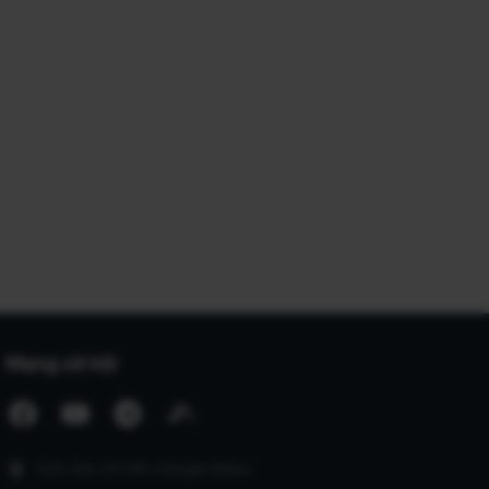
Mạng xã hội
Xem địa chỉ trên Google Maps