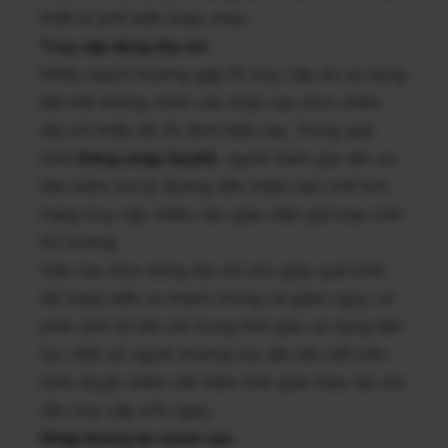
thiết bị phổ biến khác nhau.
Truy cập đúng địa chỉ
Nhiều người thường gặp lỗi truy cập do sử dụng
liên kết không chính xác hoặc lựa chọn nhầm
địa chỉ thiếu độ ổn định hiện nay. Trong quá
trình
Đăng nhập Say88
, người tham gia nên ưu
tiên kiểm tra kỹ đường dẫn nhằm hạn chế tình
trạng truy cập nhầm vào giao diện giả mạo trên
thị trường.
Việc lựa chọn đúng địa chỉ còn giúp quá trình
tải trang diễn ra nhanh chóng và giảm nguy cơ
phát sinh lỗi kết nối trong thời gian sử dụng liên
tục. Một số người thường lưu sẵn liên kết trên
trình duyệt nhằm tiết kiệm thời gian thao tác khi
cần truy cập mỗi ngày.
Nhập thông tin chính xác