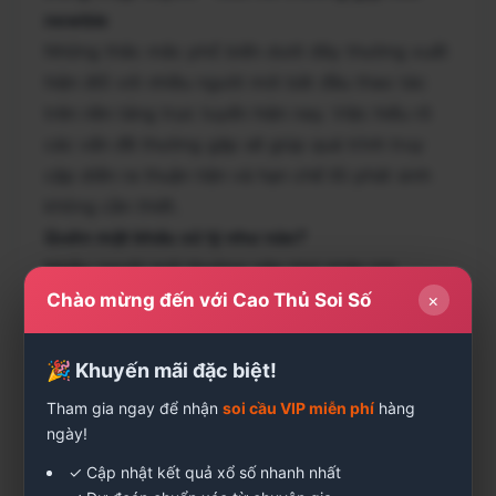
newbie
Những thắc mắc phổ biến dưới đây thường xuất
hiện đối với nhiều người mới bắt đầu thao tác
trên nền tảng trực tuyến hiện nay. Việc hiểu rõ
các vấn đề thường gặp sẽ giúp quá trình truy
cập diễn ra thuận tiện và hạn chế lỗi phát sinh
không cần thiết.
Quên mật khẩu xử lý như nào?
Nhiều người mới thường gặp khó khăn khi
không thể ghi nhớ chính xác mật khẩu đã thiết
Chào mừng đến với Cao Thủ Soi Số
×
lập trong quá trình sử dụng tài khoản cá nhân
hiện nay. Khi thực hiện
đăng nhập Say88
, người
🎉 Khuyến mãi đặc biệt!
tham gia có thể sử dụng tính năng khôi phục
Tham gia ngay để nhận
soi cầu VIP miễn phí
hàng
mật khẩu nhằm lấy lại quyền truy cập tương đối
ngày!
nhanh chóng trên thiết bị.
✓ Cập nhật kết quả xổ số nhanh nhất
Hệ thống hiện nay thường hỗ trợ xác minh