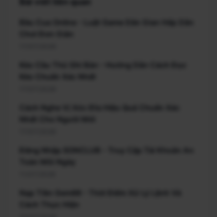
Bài viết liên quan
Bầu Cua Online - Luật Game Dân Gian Hấp Dẫn
Chơi Đơn Giản
17/07/2026
Kèo Cầu Thủ Ghi Bàn - Hướng Dẫn Cách Đọc
Kèo Chuẩn Xác Nhất
17/07/2026
Cách Nghe Vị Xóc Đĩa Hiệu Quả Chuẩn Xác
Nhất Cho Người Mới
17/07/2026
Đăng Nhập SONCLUB - Truy Cập Tài Khoản An
Toàn Mỗi Ngày
11/07/2026
Nạp Tiền Gem88 - Thời Điểm Xử Lý Lệnh Và
Cách Thực Hiện
10/07/2026