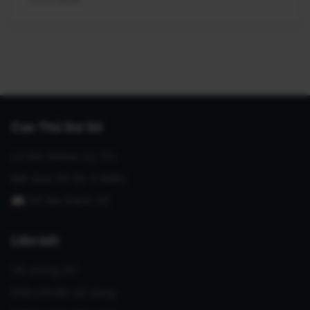
Cao Thủ Soi Số
Lô Đề Online Uy Tín
Kết Quả Xổ Sô 3 Miền
📖 Sổ Mơ Đánh Số
Liên kết
Về chúng tôi
Điều khoản sử dụng