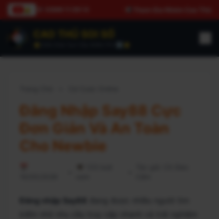
🔔
🎯 XSMN 11:09:12
📢 Tham Gia Nhóm Cao Thủ
CAO THỦ SOI SỐ
⭐Diễn Đàn Soi Cầu Miễn Phí 🆓⭐
Trang Chủ
»
Cá Cược Online
Đăng Nhập Say88 Cực
Đơn Giản Và An Toàn
Cho Newbie
📅
👁 133 lượt
Tác giả: Cô Gíao
•
•
16/05/2026
xem
Cẩm
Đăng nhập Say88
đang được nhiều người tìm
kiếm nhờ nhu cầu truy cập nhanh và trải nghiệm