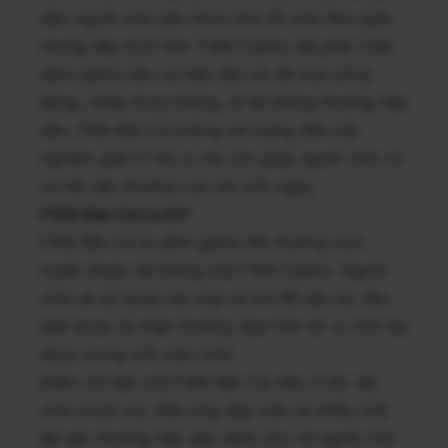
đảo người chơi yêu thích nhờ lối chơi đơn giản
nhưng đầy kịch tính. F168 Casino đã phát triển
sảnh game bắn cá hiện đại với đồ họa sống
động, nhiều boss khủng và hệ thống thưởng hấp
dẫn.
f168
Bắn Cá không chỉ mang đến trải
nghiệm giải trí thú vị mà còn giúp người chơi có
cơ hội săn thưởng cực lớn mỗi ngày.
F168 Bắn Cá Là Gì?
F168 Bắn Cá là sảnh game đổi thưởng trực
tuyến thuộc hệ thống của F168 Casino. Người
chơi sẽ sử dụng các loại vũ khí để săn cá, tiêu
diệt boss và nhận thưởng dựa trên số xu tích lũy
được trong mỗi màn chơi.
Điểm nổi bật của F168 Bắn Cá nằm ở tốc độ
chơi mượt mà, hiệu ứng đẹp mắt và nhiều chế
độ săn thưởng hấp dẫn dành cho cả người mới