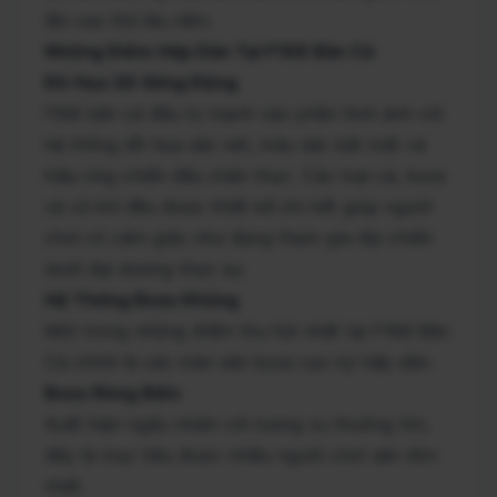
lẫn cao thủ lâu năm.
Những Điểm Hấp Dẫn Tại F168 Bắn Cá
Đồ Họa 3D Sống Động
f168 bắn cá
đầu tư mạnh vào phần hình ảnh với
hệ thống đồ họa sắc nét, màu sắc bắt mắt và
hiệu ứng chiến đấu chân thực. Các loại cá, boss
và vũ khí đều được thiết kế chi tiết giúp người
chơi có cảm giác như đang tham gia đại chiến
dưới đại dương thực sự.
Hệ Thống Boss Khủng
Một trong những điểm thu hút nhất tại F168 Bắn
Cá chính là các màn săn boss cực kỳ hấp dẫn.
Boss Rồng Biển
Xuất hiện ngẫu nhiên với lượng xu thưởng lớn,
đây là mục tiêu được nhiều người chơi săn đón
nhất.