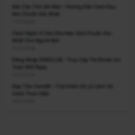
Kèo Cầu Thủ Ghi Bàn - Hướng Dẫn Cách Đọc
Kèo Chuẩn Xác Nhất
17/07/2026
Cách Nghe Vị Xóc Đĩa Hiệu Quả Chuẩn Xác
Nhất Cho Người Mới
17/07/2026
Đăng Nhập SONCLUB - Truy Cập Tài Khoản An
Toàn Mỗi Ngày
11/07/2026
Nạp Tiền Gem88 - Thời Điểm Xử Lý Lệnh Và
Cách Thực Hiện
10/07/2026