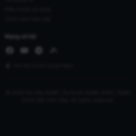
Điều khoản sử dụng
Chính sách bảo mật
Mạng xã hội
Xem địa chỉ trên Google Maps
© 2026 Soi Cầu XSMB | Dự Đoán XSMB, XSMT, XSMN
Chính Xác Hôm Nay. All rights reserved.
|
ngdalab
soi kèo
|