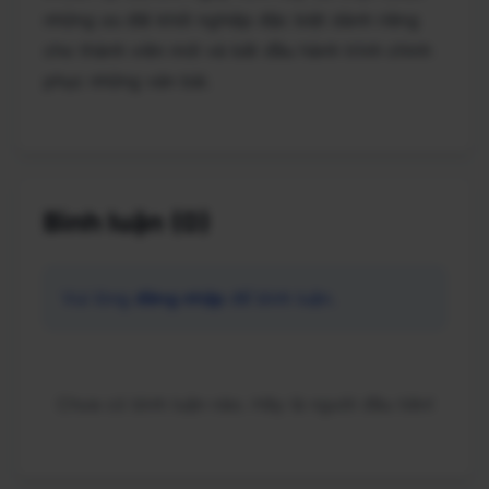
những ưu đãi khởi nghiệp đặc biệt dành riêng
cho thành viên mới và bắt đầu hành trình chinh
phục những ván bài.
Bình luận (0)
Vui lòng
đăng nhập
để bình luận.
Chưa có bình luận nào. Hãy là người đầu tiên!