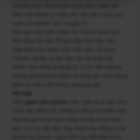
phương thức thanh toán khác nhau nhằm tạo
điều kiện thuận lợi nhất cho hội viên trong quá
trình trải nghiệm dịch vụ giải trí.
Đội ngũ nhân viên chăm sóc khách hàng luôn
sẵn sàng túc trực để giải đáp mọi thắc mắc
phát sinh của người chơi một cách vô cùng
chuyên nghiệp và tận tâm. Sự hài lòng của
thành viên chính là động lực to lớn để website
không ngừng hoàn thiện và nâng cao chất lượng
phục vụ của mình trong tương lai gần.
Kết luận
Sảnh
game bài sunwin
chắc chắn là sự lựa chọn
hoàn hảo dành cho những ai đang tìm kiếm một
địa chỉ giải trí an toàn cùng những cơ hội làm
giàu cực kỳ hấp dẫn. Hãy nhanh tay đăng ký tài
khoản tại Sunwin ngay hôm nay để nhận được