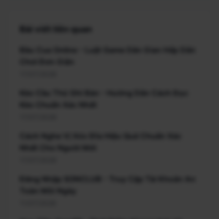
Bài viết liên quan
Bầu Cua Online - Luật Game Dân Gian Hấp Dẫn
Chơi Đơn Giản
17/07/2026
Kèo Cầu Thủ Ghi Bàn - Hướng Dẫn Cách Đọc
Kèo Chuẩn Xác Nhất
17/07/2026
Cách Nghe Vị Xóc Đĩa Hiệu Quả Chuẩn Xác
Nhất Cho Người Mới
17/07/2026
Đăng Nhập SONCLUB - Truy Cập Tài Khoản An
Toàn Mỗi Ngày
11/07/2026