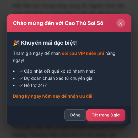
hiện liên tục trong từng vòng tố. Người chơi cần
phải giữ được sự bình tĩnh tuyệt đối để đưa ra
các quyết định đặt tiền chính xác dựa trên độ
Chào mừng đến với Cao Thủ Soi Số
×
mạnh yếu của những lá bài mình đang sở hữu.
Hệ thống luôn đảm bảo tính minh bạch trong
🎉 Khuyến mãi đặc biệt!
việc chia bài để mang đến sự an tâm tuyệt đối
Tham gia ngay để nhận
soi cầu VIP miễn phí
hàng
cho tất cả hội viên đang tham gia tranh tài tại
ngày!
đây. Việc rèn luyện kỹ năng đọc vị đối thủ
✓ Cập nhật kết quả xổ số nhanh nhất
thường xuyên sẽ giúp thành viên nâng cao tỷ lệ
✓ Dự đoán chuẩn xác từ chuyên gia
thắng lợi cũng như tích lũy được nhiều kinh
✓ Hỗ trợ 24/7
nghiệm thực chiến quý báu.
Đăng ký ngay hôm nay để nhận ưu đãi!
Ưu điểm khi tham gia cá cược game bài Sunwin
Hệ thống giao dịch nạp và rút tiền được thiết kế
Đóng
Tắt trong 3 giờ
vô cùng tối ưu giúp cho tất cả thành viên thực
hiện các thao tác chuyển khoản một cách nhanh
chóng. Thương hiệu luôn hỗ trợ đa dạng các