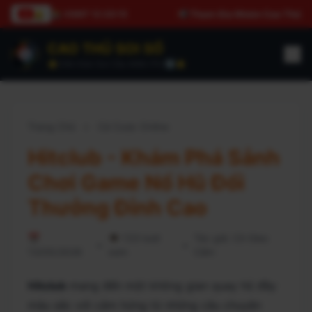
🔔
🎰 XSMT 12:20:14
📢 Tham Gia Nhóm Cao Thủ
CAO THỦ SOI SỐ
⭐Diễn Đàn Soi Cầu Miễn Phí 🆓⭐
Trang Chủ
»
Cá Cược Online
Hitclub - Khám Phá Sảnh
Chơi Game Nổ Hũ Đổi
Thưởng Đỉnh Cao
📅
👁 133 lượt
Tác giả: Cô Gíao
•
•
13/05/2026
xem
Cẩm
Hitclub
mang đến một không gian quay hũ đầy
màu sắc với cảm hứng từ những câu chuyện