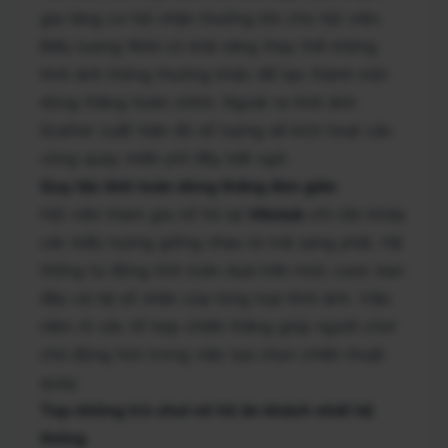
gia tăng cơ hội nhận thưởng lớn cho hội viên.
Biểu tượng Wild có khả năng thay thế những
hình ảnh thông thường khác để tạo thành một
dòng thắng hoàn chỉnh. Ngoài ra hình ảnh
Scatter xuất hiện đủ số lượng sẽ kích hoạt các
vòng quay miễn phí đầy bất ngờ.
Quy tắc tính toán dòng thắng đơn giản
Hội viên tham gia nổ hũ tại
Hitclub
chỉ cần khớp
các biểu tượng giống nhau từ trái sang phải. Hệ
thống tự động tính toán dựa trên mức cược ban
đầu và hệ số nhân của từng loại hình ảnh. Việc
nắm rõ các tổ hợp chiến thắng giúp người chơi
chủ động hơn trong việc lựa chọn chiến thuật
quay.
Top những trò chơi nổ hũ ăn khách nhất hệ
thống