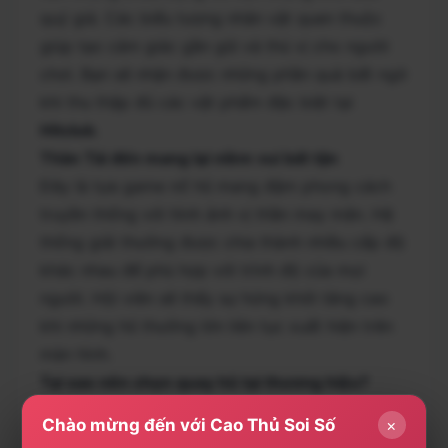
quý giá. Các biểu tượng nhân vật quen thuộc
giúp tạo cảm giác gần gũi và thú vị cho người
chơi. Bạn sẽ nhận được những phần quà bất ngờ
khi thu thập đủ các vật phẩm đặc biệt tại
Hitclub
.
Thần Tài đến mang lại niềm vui bất tận
Đây là tựa game nổ hũ mang đậm phong cách
truyền thống với hình ảnh vị thần may mắn. Hệ
thống giải thưởng được chia thành nhiều cấp độ
khác nhau để phù hợp với trình độ của mọi
người. Hội viên sẽ thấy sự hứng khởi tăng cao
khi những hũ thưởng lớn liên tục xuất hiện trên
màn hình.
Tại sao nên chọn quay hũ tại thương hiệu?
Đơn vị cam kết tính công bằng tuyệt đối nhờ
Chào mừng đến với Cao Thủ Soi Số
×
vào hệ thống quay số ngẫu nhiên đã được kiểm