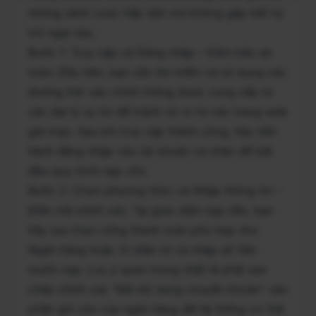
những sảnh cược hấp dẫn mà không gặp bất kỳ
trở ngại nào.
Bước 1: Truy cập và Đăng nhập – Đảm bảo an
toàn: Đầu tiên, bạn cần tìm kiếm và sử dụng các
đường link vào chính thống được cung cấp từ
các đại lý uy tín để tránh rủi ro từ các trang web
giả mạo. Sau khi truy cập thành công, hãy tiến
hành đăng nhập vào tài khoản cá nhân để bắt
đầu quy trình nạp vốn.
Bước 2: Chọn phương thức và Nhập thông tin –
Điền mã chính xác: Tại giao diện nạp tiền, bạn
hãy lựa chọn cổng thanh toán phù hợp như
Ngân hàng hoặc Ví điện tử và nhập số tiền
muốn nạp. Lưu ý quan trọng nhất là phải sao
chép chính xác "Mã nội dung chuyển khoản" vào
phần ghi chú của ngân hàng để hệ thống có thể