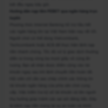
bắt đầu ngay bây giờ.
Hướng dẫn nạp tiền FEBET qua ngân hàng trực
tuyến
Phương thức Internet Banking hỗ trợ hầu hết
các ngân hàng lớn tại Việt Nam hiện nay rất tốt.
Người chơi có thể dùng Vietcombank,
Techcombank hoặc ACB để thực hiện lệnh nạp
tiền nhanh chóng. Tốc độ xử lý giao dịch thường
diễn ra trong vòng ba mươi giây vô cùng ấn
tượng. Bạn sẽ nhận được điểm cộng vào tài
khoản ngay sau khi lệnh chuyển tiền hoàn tất.
Hội viên chỉ cần sao chép chính xác thông tin
tài khoản ngân hàng của phía sân chơi cung
cấp. Việc kiểm tra kỹ số tài khoản và tên người
thụ hưởng giúp tránh các sai sót đáng tiếc. Đây
là kênh nạp tiền mang lại sự an toàn và minh