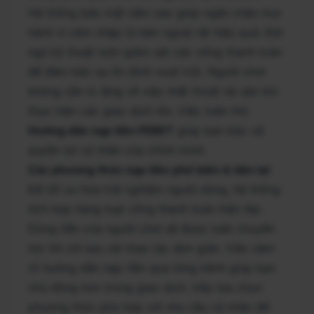
Hệ thống bảo mật năm sao giúp ngăn chặn mọi
hành vi xâm nhập từ bên ngoài rất hiệu quả. Đội
ngũ kỹ thuật luôn giám sát các cổng thanh toán
để đảm bảo sự ổn định vượt trội. Người chơi
không cần lo lắng về việc thất thoát tài sản khi
thực hiện các giao dịch lớn. Việc tuân thủ
Hướng dẫn nạp tiền FEBET
giúp bạn bảo vệ
quyền lợi cá nhân của chính mình.
Các phương thức nạp tiền phổ biến & tiện lợi
Để tối ưu hóa trải nghiệm người dùng, hệ thống
tích hợp hàng loạt cổng thanh toán hiện đại.
Dòng tiền của người chơi sẽ được luân chuyển
tức thì chỉ sau vài thao tác đơn giản. Việc nắm
rõ hướng dẫn nạp tiền qua từng kênh giúp bạn
chủ động hơn trong giao dịch. Hãy lựa chọn
phương thức phù hợp với nhu cầu cá nhân để