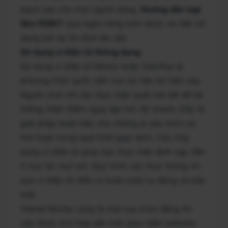
bạch cao cho mọi người dùng.
Hướng dẫn nạp
tiền FEBET
qua ngân hàng luôn được ưu tiên sử
dụng bởi sự ổn định lâu dài.
Sử dụng ví điện tử thông dụng
Sử dụng ví điện tử Momo hoặc ZaloPay là
phương thức quốc dân cực kỳ tiện lợi hiện nay.
Người chơi chỉ cần thực hiện quét mã QR để hệ
thống nhận điểm ngay lập tức rất nhanh. Đây là
giải pháp hoàn hảo cho những ai yêu thích sự
linh hoạt trong quá trình giao dịch. Các ứng
dụng ví điện tử giúp bạn thực hiện lệnh nạp tiền
ở mọi lúc mọi nơi. Quy trình xác thực thông tin
qua ví điện tử diễn ra hoàn toàn tự động và bảo
mật.
Viettel Money cũng là một lựa chọn đáng tin
cậy được tích hợp sẵn trên giao diện website.