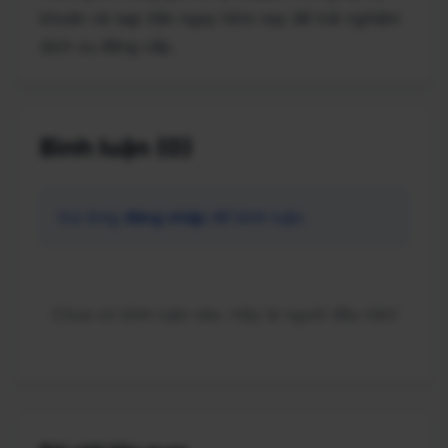
khoản và nạp tiền ngay hôm nay để trải nghiệm
dịch vụ đẳng cấp.
Bình luận (0)
Vui lòng
đăng nhập
để bình luận.
Chưa có bình luận nào. Hãy là người đầu tiên!