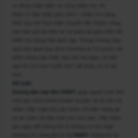
tự động nhận diện và cộng điểm tức thì.
Bước 3: Xác nhận giao dịch – Kiểm tra trạng
thái: Sau khi thực hiện chuyển tiền thành công,
bạn hãy giữ lại biên lai và quay lại giao diện để
kiểm tra trạng thái lệnh nạp. Trong trường hợp
quá thời gian quy định (thường là 3-5 phút) mà
điểm chưa cập nhật, hãy liên hệ ngay với đội
ngũ hỗ trợ trực tuyến 24/7 để được xử lý kịp
thời.
Kết luận
Hướng dẫn nạp tiền FEBET
giúp người chơi làm
chủ quy trình thanh khoản và bảo vệ tài sản cá
nhân. Việc tuân thủ các bước chỉ dẫn mang lại
sự an toàn và hiệu quả cao cho bạn. Hãy tham
gia ngay để không bỏ lỡ những cơ hội nhận
thưởng vô cùng giá trị tại
FEBET
. Đăng ký tài