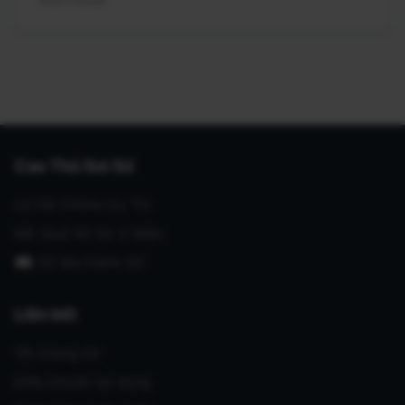
Cao Thủ Soi Số
Lô Đề Online Uy Tín
Kết Quả Xổ Sô 3 Miền
📖 Sổ Mơ Đánh Số
Liên kết
Về chúng tôi
Điều khoản sử dụng