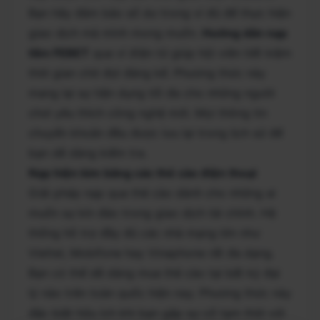
Bạn hãy đảm bảo số dư trong ví đủ để thực hiện
giao dịch mà mình mong muốn.
Hướng dẫn nạp
tiền FEBET
qua ví điện tử giúp hội viên tiết kiệm
thời gian chờ đợi đáng kể. Phương thức này
mang lại sự tiện dụng tối đa cho những người
chơi yêu thích công nghệ mới. Mọi thông tin
chuyển khoản đều được lưu lại trong lịch sử để
bạn dễ dàng kiểm tra.
Nạp hiện kim bằng các thẻ cào điện thoại
Giải pháp nạp qua thẻ cào dành cho những ai
muốn sự kín đáo trong giao dịch tài chính. Hệ
thống hỗ trợ đầy đủ các nhà mạng lớn như
Viettel, Mobifone hay Vinaphone rất đa dạng.
Bạn có thể dễ dàng mua thẻ cào tại bất kỳ đại
lý nào trên toàn quốc hiện nay. Phương thức này
đặc biệt hữu ích khi bạn gặp sự cố tạm thời với