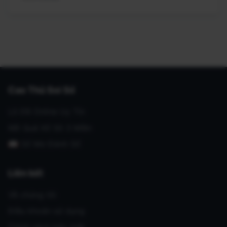
Cao Thủ Soi Số
Lô Đề Online Uy Tín
Kết Quả Xổ Sô 3 Miền
📖 Sổ Mơ Đánh Số
Liên kết
Về chúng tôi
Điều khoản sử dụng