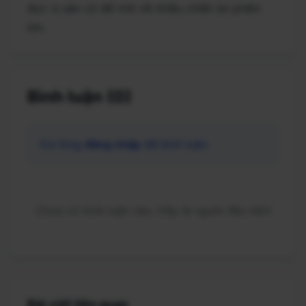
đọc vị sân cỏ để rinh về nhiều chiến lợi phẩm
lớn.
Bình luận (0)
Vui lòng
đăng nhập
để bình luận.
Chưa có bình luận nào. Hãy là người đầu tiên!
Bài viết liên quan