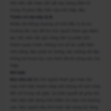
Hội viên cần theo dõi sát sao bảng điện tử
trong 15 phút đầu tiên của mỗi hiệp đấu.
Tránh rơi vào bẫy tỷ lệ
Nhiều hệ thống thường cố tình đẩy tỷ lệ trả
thưởng lên cao để thu hút người tham gia đánh
sai. Hội viên cần giữ vững tâm lý phân tích
khách quan trước những con số ảo xuất hiện
trên bảng. Bạn phải tin tưởng vào những dữ liệu
thống kê khoa học mà mình đã bỏ công sức thu
thập.
Kết luận
Kèo nhà cái
đòi hỏi người tham gia thao tác
máy tính thật nhanh nhạy bởi thông số luôn thay
đổi chỉ trong vài giây. Sự kiên quyết sẽ giúp hội
viên nắm bắt đúng thời điểm có mức trả thưởng
cao. Mọi người hãy linh hoạt vận dụng kỹ năng