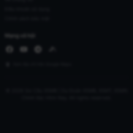
Điều khoản sử dụng
Chính sách bảo mật
Mạng xã hội
Xem địa chỉ trên Google Maps
© 2026 Soi Cầu XSMB | Dự Đoán XSMB, XSMT, XSMN
Chính Xác Hôm Nay. All rights reserved.
|
ngdalab
soi kèo
|