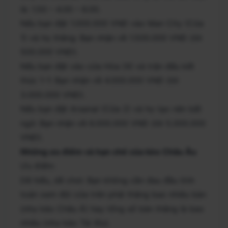
là: 1.50 – 4.00 – 6.00.
Nếu bạn đặt 1.000.000 VNĐ vào Man City (Cửa
1) và họ thắng: Bạn nhận về 1.500.000 VNĐ (lời
500.000 VNĐ).
Nếu bạn đặt vào cửa Hòa (X) và trận đấu kết
thúc 1-1: Bạn nhận về 4.000.000 VNĐ (lời
3.000.000 VNĐ).
Nếu bạn đặt Arsenal (Cửa 2) và họ tạo nên bất
ngờ: Bạn nhận về 6.000.000 VNĐ (lời 5.000.000
VNĐ).
Những ưu điểm và hạn chế của kèo Châu Âu
Ưu điểm:
Dễ hiểu, dễ chơi: Bạn không cần đau đầu tính
toán xem đội cửa trên phải thắng bao nhiêu bàn
(như kèo Châu Á) hay tổng số bàn thắng là bao
nhiêu (như kèo Tài Xỉu).