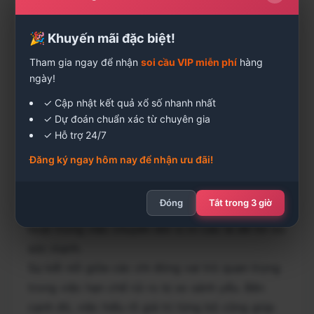
ra, việc quan sát nhanh các liên kết giữa các
quân bài cũng giúp đưa ra quyết định chính xác
🎉 Khuyến mãi đặc biệt!
hơn. Bài Binh vì thế không chỉ là trò chơi may rủi
Tham gia ngay để nhận
soi cầu VIP miễn phí
hàng
mà còn là nghệ thuật sắp xếp đầy tính toán.
ngày!
Các liên kết tối ưu
✓ Cập nhật kết quả xổ số nhanh nhất
Việc nhận diện các bộ liên kết như thùng, sảnh
✓ Dự đoán chuẩn xác từ chuyên gia
hoặc đôi mạnh là yếu tố giúp người chơi nâng
✓ Hỗ trợ 24/7
cao hiệu quả sắp xếp. Khi có sự kết hợp hợp lý
Đăng ký ngay hôm nay để nhận ưu đãi!
giữa các quân bài, khả năng tạo ra thế mạnh ở
từng chi sẽ tăng lên rõ rệt.
Mậu Binh
trong
Đóng
Tắt trong 3 giờ
trường hợp này yêu cầu người chơi phải linh
hoạt trong việc chuyển đổi vị trí các lá để tối ưu
sức mạnh.
Sự kết nối giữa các chi đóng vai trò quan trọng
trong việc hạn chế rủi ro bị so sánh yếu. Bên
cạnh đó, việc hiểu rõ giá trị từng bộ cũng giúp