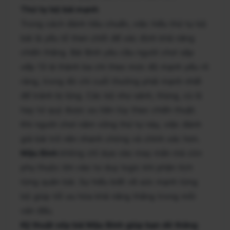
Thứ tự bộ bài mạnh
Trong cách đánh tiêu chuẩn, việc hiểu thứ tự bộ
bài là yếu tố then chốt để xác định khả năng
chiến thắng. Bài Binh yêu cầu người chơi sắp
xếp 13 lá thành ba chi theo mức độ mạnh yếu rõ
ràng, trong đó chi cuối thường phải mạnh nhất
để tránh bị lủng. Các bộ như sảnh, thùng, cù lũ
hay tứ quý được ưu tiên tùy theo chiến thuật.
Khi người chơi nắm vững thứ tự này, việc đánh
giá bài trở nên nhanh chóng và chính xác hơn.
Mậu Binh
không chỉ dựa vào may mắn mà còn
phụ thuộc lớn vào tư duy logic khi phân tích
từng quân bài. Sự hiểu biết về sức mạnh từng
bộ giúp tối ưu hóa khả năng thắng trong mỗi
ván đấu.
Kỹ thuật xếp bài Mậu Binh giúp bạn dễ thắng