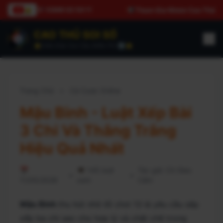
🔔
🎯 XSMN 02:50:10
📢 Tham Gia Nhóm Cao Thủ
CAO THỦ SOI SỐ
⭐Diễn Đàn Soi Cầu Miễn Phí 🆓⭐
Trang Chủ
»
Cá Cược Online
Mậu Binh - Luật Xếp Bài
3 Chi Và Thắng Trắng
Hiệu Quả Nhất
📅
👁 145 lượt
Tác giả: Cô Gíao
•
•
11/05/2026
xem
Cẩm
Mậu Binh
thu hút nhờ lối chơi 13 lá yêu cầu sắp
xếp ba chi sao cho hợp lý và chặt chẽ trong