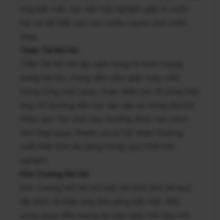
ứng bắt mắt, tạo nên trải nghiệm giải trí cuốn
hút và dễ tiếp cận cho nhiều người chơi khác
nhau.
Thần Tài Nổ Hũ
Thần Tài Nổ Hũ lấy cảm hứng từ hình tượng
mang tài lộc, mang đến cảm giác may mắn
trong từng lượt quay. Giao diện rực rỡ cùng hiệu
ứng nổ thưởng liên tục tạo nên sự hứng thú khi
tham gia. Trò chơi này thường được lựa chọn
nhờ nhịp quay nhanh và cơ hội nhận thưởng
xuất hiện khá đa dạng trong quá trình trải
nghiệm.
Kim Cương Nổ Hũ
Kim Cương Nổ Hũ nổi bật với hình ảnh đá quý
lấp lánh và hiệu ứng ánh sáng bắt mắt. Mỗi
vòng quay đều mang lại cảm giác hồi hộp khi