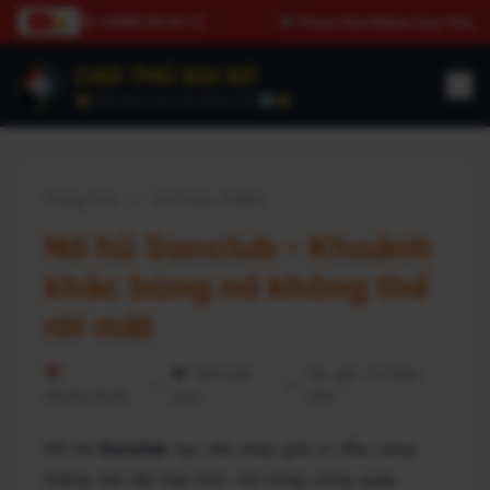
🔔
📢 Tham Gia Nhóm Cao Thủ
CAO THỦ SOI SỐ
⭐Diễn Đàn Soi Cầu Miễn Phí 🆓⭐
Trang Chủ
»
Cá Cược Online
Nổ hũ Sonclub – Khoảnh
khắc bùng nổ không thể
rời mắt
📅
👁 166 lượt
Tác giả: Cô Gíao
•
•
16/05/2026
xem
Cẩm
Nổ hũ
Sonclub
tạo nên nhịp giải trí đầy căng
thẳng xen lẫn háo hức, khi từng vòng quay