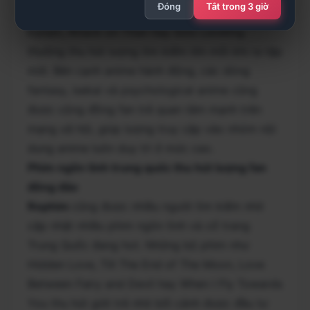
Đóng
Tắt trong 3 giờ
nổi tiếng như One Piece, Demon Slayer, Jujutsu
Kaisen, Attack on Titan hay Solo Leveling
thường thu hút lượng tìm kiếm lớn mỗi khi ra tập
mới. Bên cạnh anime hành động, các dòng
fantasy, isekai và psychological anime cũng
được cộng đồng fan trẻ quan tâm mạnh trên
mạng xã hội, giúp lượng truy cập vào nhóm nội
dung anime luôn duy trì ở mức cao.
Phim ngôn tình trung quốc thu hút lượng fan
đông đảo
Rophim
cũng được nhiều người tìm kiếm nhờ
cập nhật nhiều phim ngôn tình và cổ trang
Trung Quốc đang hot. Những bộ phim như
Hidden Love, Till The End of The Moon, Love
Between Fairy and Devil hay When I Fly Towards
You thu hút giới trẻ nhờ bối cảnh được đầu tư