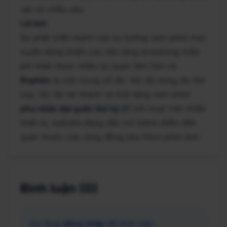
vật có chiều sâu.
Lời kết
Sự phát triển mạnh của xu hướng xem phim trực
tuyến đang khiến các nền tảng streaming miễn
phí nhận được nhiều sự quan tâm hơn và
Rophim
là một trong số đó. Với nội dung đa thể
loại, tốc độ tải nhanh và khả năng xem phim
phu nhân đại quân thế kỷ 21
linh hoạt trên nhiều
thiết bị, website đang dần trở thành điểm đến
quen thuộc của cộng đồng yêu thích phim ảnh.
Bình luận (0)
Vui lòng
đăng nhập
để bình luận.