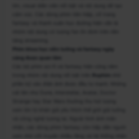
lớn, visual diễn viên nổi bật và nội dung dễ tạo
cảm xúc. Các dòng phim tiên hiệp, cổ trang
fantasy và thanh xuân học đường hiện vẫn là
nhóm nội dung có lượng fan ổn định trên nền
tảng streaming.
Phim khoa học viễn tưởng và fantasy ngày
càng được quan tâm
Các bộ phim sci-fi và fantasy hiện cũng nằm
trong nhóm nội dung nổi bật trên
Rophim
nhờ
phần kỹ xảo điện ảnh được đầu tư mạnh. Những
cái tên như Dune, Interstellar, Avatar, Doctor
Strange hay Star Wars thường thu hút lượng
xem lớn từ khán giả yêu thích thế giới giả tưởng
và công nghệ tương lai. Ngoài hình ảnh mãn
nhãn, các dòng phim fantasy còn hấp dẫn người
xem nhờ cốt truyện nhiều tầng và hệ thống nhân