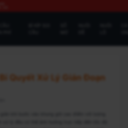
SMB
9:33
 CẦU
BÍ KÍP SOI
SỐ
NUÔI
NUÔI
CÁ
N PHÍ
CẦU
MƠ
ĐỀ
LÔ
ON
 Bí Quyết Xử Lý Gián Đoạn
Cẩm
 giản khi bước vào khung giờ cao điểm với lượng
nh xử lý đều có thể ảnh hưởng trực tiếp đến tốc độ