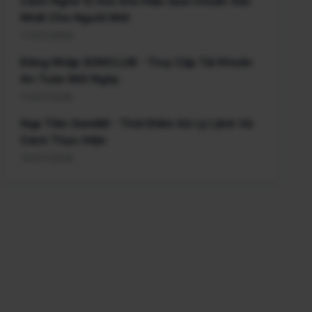
Cách Nghe Vị Xóc Đĩa Hiệu Quả Chuẩn Xác
Nhất Cho Người Mới
17/07/2026
Đăng Nhập SONCLUB - Truy Cập Tài Khoản
An Toàn Mỗi Ngày
11/07/2026
Nạp Tiền Gem88 - Thời Điểm Xử Lý Lệnh Và
Cách Thực Hiện
10/07/2026