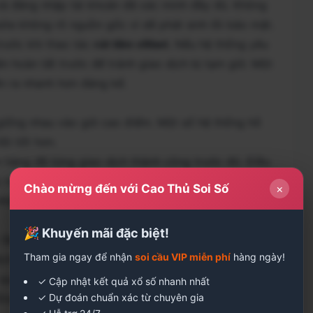
 và đăng nhập tài khoản đã xác minh đầy đủ. Không
ite không rõ nguồn gốc vì dễ phát sinh lỗi bảo mật.
trước khi thao tác
rút tiền v9bet
. Nếu hệ thống yêu
n hoàn tất trước để tránh giao dịch bị tạm giữ. Một
ễn ra nhanh hơn đáng kể.
giống nhau vào giờ cao điểm. Một số hệ thống hỗ
ồi tốt hơn.
 hàng đã từng giao dịch thành công trước đó. Điều
 minh lại thông tin. Ngoài ra, cần đảm bảo tài khoản
Chào mừng đến với Cao Thủ Soi Số
×
hận tiền.
🎉 Khuyến mãi đặc biệt!
lần khiến hệ thống cần thêm thời gian kiểm tra.
Tham gia ngay để nhận
soi cầu VIP miễn phí
hàng ngày!
ch xử lý lâu hơn dự kiến.
á cao. Khi rút tiền, các lệnh có giá trị vừa phải
✓ Cập nhật kết quả xổ số nhanh nhất
ồng thời hãy kiểm tra kỹ hạn mức giao dịch để tránh
✓ Dự đoán chuẩn xác từ chuyên gia