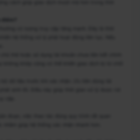
những cách giúp giao dịch mượt mà hơn trong thời
o điểm?
hường có lượng truy cập tăng mạnh. Đây là thời
khiến hệ thống xử lý phải hoạt động liên tục. Nếu
n.
 chủ thẻ hoặc sử dụng tài khoản chưa liên kết chính
tự không khớp cũng có thể khiến giao dịch bị từ chối
 bộ dữ liệu trước khi xác nhận. Ưu tiên dùng tài
át sinh lỗi. Điều này giúp thời gian xử lý được rút
uy cập.
ián đoạn, việc thao tác đúng quy trình rất quan
ác nhằm giúp hệ thống xác nhận nhanh hơn.