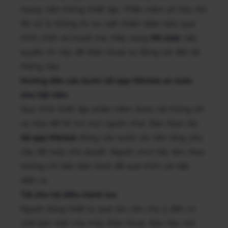
mạng viễn thông thiết lập. Phần mềm sở hữu tốc
độ xử lý thông tin ưu việt nhằm đảm bảo quá
trình chốt vé mượt mà. Hãy cùng
Hit club
cấp
quyền tin cậy để điện thoại tự động cài đặt hệ
thống này.
Hướng dẫn các bước tải app Hitclub an toàn
cho hội viên
Quy trình thiết lập phần mềm được hệ thống tối
ưu hóa để hỗ trợ mọi người chơi. Bạn thao tác
tải app Hitclub
đúng các bước do nền tảng yêu
cầu để máy chủ duyệt. Người chơi hãy làm theo
những chỉ dẫn bên dưới để quá trình cài đặt
diễn ra.
Tải cho hệ điều hành ios
Người dùng thiết bị quả táo cần chú ý đến cơ
chế bảo mật của máy điện thoại. Bạn hãy mở