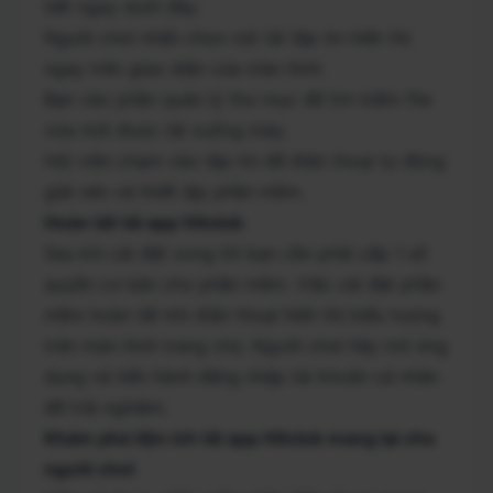
tiết ngay dưới đây.
Người chơi nhấn chọn nút tải tệp tin hiển thị
ngay trên giao diện của màn hình.
Bạn vào phần quản lý thư mục để tìm kiếm file
vừa mới được tải xuống máy.
Hội viên chạm vào tệp tin để điện thoại tự động
giải nén và thiết lập phần mềm.
Hoàn tất tải app Hitclub
Sau khi cài đặt xong thì bạn cần phải cấp 1 số
quyền cơ bản cho phần mềm. Việc cài đặt phần
mềm hoàn tất khi điện thoại hiển thị biểu tượng
trên màn hình trang chủ. Người chơi hãy mở ứng
dụng và tiến hành đăng nhập tài khoản cá nhân
để trải nghiệm.
Khám phá tiện ích tải app Hitclub mang lại cho
người chơi